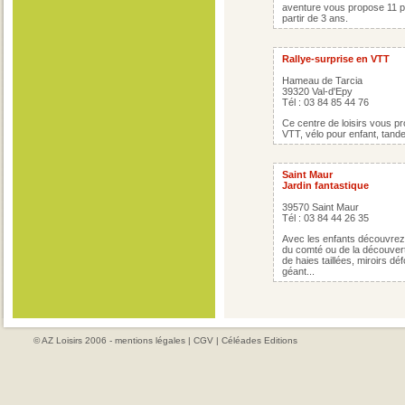
aventure vous propose 11 p
partir de 3 ans.
Rallye-surprise en VTT
Hameau de Tarcia
39320 Val-d'Epy
Tél : 03 84 85 44 76
Ce centre de loisirs vous pr
VTT, vélo pour enfant, tande
Saint Maur
Jardin fantastique
39570 Saint Maur
Tél : 03 84 44 26 35
Avec les enfants découvrez 
du comté ou de la découvert
de haies taillées, miroirs d
géant...
© AZ Loisirs 2006 -
mentions légales
|
CGV
|
Céléades Editions