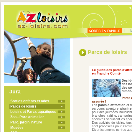
Parcs de loisirs
Le guide des parcs d'attra
en Franche Comté
Des id
des bo
des sor
Jura
dimanc
Parcs d
Sorties enfants et ados
assurée !
Les
parcs d’attraction
et d
Parcs de loisirs
parcours aventure,
piscine
Loisirs et Parcs aquatiques
pour des journées inoubliab
branches, rafting, trampoline
Zoo - Parc animalier
sportives séduisent les sport
Parc, jardin, nature
Des activités de loisirs, je
sont proposées pour s’amuse
Musées
Divertissements et rires ass