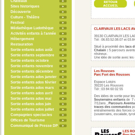
Châteaux
Sites historiques
Découverte
Culture - Théâtre
Festival
Médiathèque Ludothèque
CLAIRVAUX LES LACS A
Activités enfants à l'année
39130 CLAIRVAUX LES LA
Hébergement
Tél : 06.83.52.08.07 et 03.8
Restauration
Situé à proximité des
lacs d
Sortie enfants ados août
Chalain :
5 parcours avent
résineux.
Sortie enfants septembre
Une idée de sortie avec les 
Sortie enfants octobre
Sortie enfants novembre
Les Rousses
Sortie enfants décembre
Parc Fort des Rousses
Sortie enfants ados janvier
Espace Loisirs
Sortie enfants ados février
39220 Les Rousses
Sortie enfants ados mars
Tél : 03 84 60 02 55
Sortie enfants ados avril
Des idées de sortie pour le
Sortie enfants ados mai
Souterrains enfants
de 7 
7/12ans ,
Parcours Avent
Sortie enfants ados juin
traces des commandos
po
Sortie enfants ados juillet
entraînements des forces 
(souterrains, escalade, tyro
Compagnies spectacles
Offices de Tourisme
Communiqué de Presse DP
LES R
Parc fo