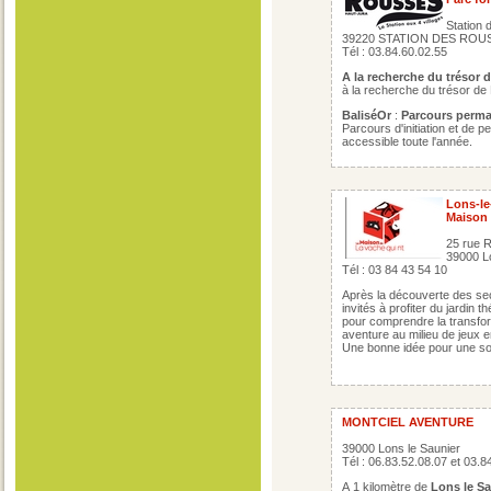
Station
39220 STATION DES ROU
Tél : 03.84.60.02.55
A la recherche du trésor 
à la recherche du trésor de
BaliséOr
:
Parcours perma
Parcours d'initiation et de p
accessible toute l'année.
Lons-le
Maison 
25 rue 
39000 L
Tél : 03 84 43 54 10
Après la découverte des sec
invités à profiter du jardin
pour comprendre la transfor
aventure au milieu de jeux e
Une bonne idée pour une sort
MONTCIEL AVENTURE
39000 Lons le Saunier
Tél : 06.83.52.08.07 et 03.8
A 1 kilomètre de
Lons le Sa