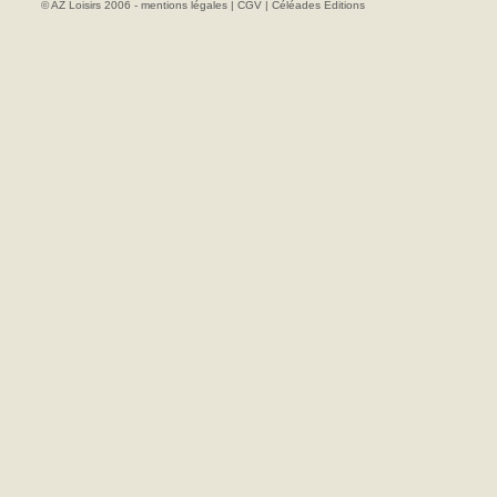
© AZ Loisirs 2006 -
mentions légales
|
CGV
|
Céléades Editions