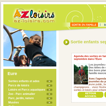
Sortie enfants s
Agenda des sorties en fami
septembre dans l'Eure
Les journées 
Des idées de 
des bons plan
Eure
famille mercr
Avec l’agenda 
Sorties enfants et ados
journées du p
jeune public, ba
Parcs de loisirs
champignons... vivez l’évé
Loisirs et Parcs aquatiques
sorties et loisirs pour enfa
Zoo - Parc animalier
Parc, jardin, nature
Musées