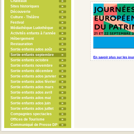
Châteaux
Sites historiques
Découverte
Culture - Théâtre
Festival
Médiathèque Ludothèque
Activités enfants à l'année
Hébergement
Restauration
Sortie enfants ados août
Sortie enfants septembre
En savoir plus sur les jo
Sortie enfants octobre
Sortie enfants novembre
Sortie enfants décembre
Sortie enfants ados janvier
Sortie enfants ados février
Sortie enfants ados mars
Sortie enfants ados avril
Sortie enfants ados mai
Sortie enfants ados juin
Sortie enfants ados juillet
Compagnies spectacles
Offices de Tourisme
Communiqué de Presse DP