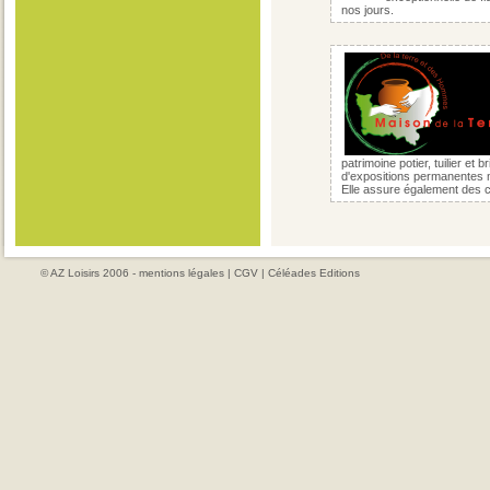
nos jours.
patrimoine potier, tuilier et
d'expositions permanentes 
Elle assure également des c
© AZ Loisirs 2006 -
mentions légales
|
CGV
|
Céléades Editions