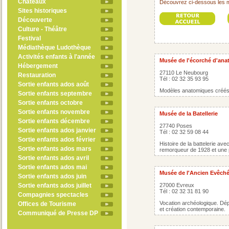
Châteaux
Découvrez ci-dessous les m
Sites historiques
Découverte
Culture - Théâtre
Festival
Médiathèque Ludothèque
Activités enfants à l'année
Musée de l'écorché d'ana
Hébergement
27110 Le Neubourg
Restauration
Tél : 02 32 35 93 95
Sortie enfants ados août
Modèles anatomiques créés
Sortie enfants septembre
Sortie enfants octobre
Sortie enfants novembre
Musée de la Batellerie
Sortie enfants décembre
27740 Poses
Sortie enfants ados janvier
Tél : 02 32 59 08 44
Sortie enfants ados février
Histoire de la battelerie av
Sortie enfants ados mars
remorqueur de 1928 et une 
Sortie enfants ados avril
Sortie enfants ados mai
Musée de l'Ancien Evêch
Sortie enfants ados juin
Sortie enfants ados juillet
27000 Evreux
Tél : 02 32 31 81 90
Compagnies spectacles
Vocation archéologique. Dép
Offices de Tourisme
et création contemporaine.
Communiqué de Presse DP