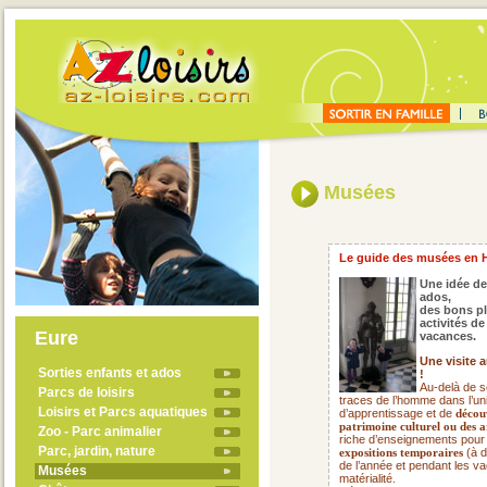
Musées
Le guide des musées en 
Une idée de
ados,
des bons pl
activités d
Eure
vacances.
Une visite 
Sorties enfants et ados
!
Au-delà de s
Parcs de loisirs
traces de l’homme dans l’uni
Loisirs et Parcs aquatiques
d’apprentissage et de
découv
patrimoine culturel ou des a
Zoo - Parc animalier
riche d’enseignements pour
Parc, jardin, nature
(à d
expositions temporaires
de l’année et pendant les va
Musées
matérialité.