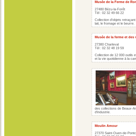
Musée de la Ferme de R
27480 Bézu-la-Forêt
Tél : 02 32 49 66 22
Collection d'objets retraça
lait, le fromage et le beurre.
Musée de la ferme et des 
27380 Charleval
Tél : 02 32 48 19 59
Collection de 12 000 outils et
et la vie quotidienne à la ca
des collections de Beaux-Art
d'industrie.
Moulin Amour
27370 Saint-Ouen-de-Pontc