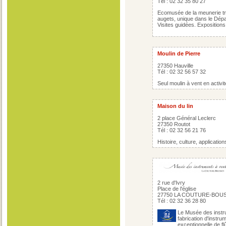
Tél : 02 32 35 80 27
Ecomusée de la meunerie tra
augets, unique dans le Dépa
Visites guidées. Expositions
Moulin de Pierre
27350 Hauville
Tél : 02 32 56 57 32
Seul moulin à vent en activit
Maison du lin
2 place Général Leclerc
27350 Routot
Tél : 02 32 56 21 76
Histoire, culture, application
2 rue d'Ivry
Place de l'église
27750 LA COUTURE-BOU
Tél : 02 32 36 28 80
Le Musée des instru
fabrication d'instr
exceptionnelle de fl