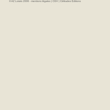
© AZ Loisirs 2006 -
mentions légales
|
CGV
|
Céléades Editions