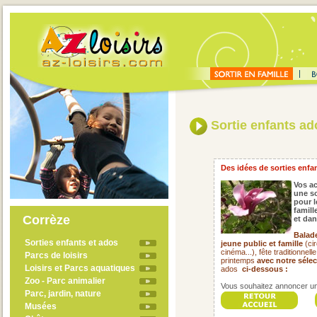
Sortie enfants ado
Des idées de sorties enfan
Vos ac
une so
pour l
famill
Corrèze
et dan
Balade
Sorties enfants et ados
jeune public et famille
(cir
cinéma...), fête traditionnel
Parcs de loisirs
printemps
avec notre séle
Loisirs et Parcs aquatiques
ados
ci-dessous :
Zoo - Parc animalier
Vous souhaitez annoncer un 
Parc, jardin, nature
Musées