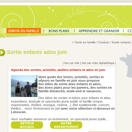
>
Sortir en famille
/ Corrèze / Sortie enfants 
Sortie enfants ados juin
|
trier par ville
|
trier par ordre alphabétique
|
Agenda des sorties, activités, ateliers enfants et ados en juin
Votre guide des loisirs, activités, sorties et
séjours en famille en juin vous propose
des idées de sortie avec enfants et ados,
des bons plans pour les parents,
des sorties en
famille dimanche, week-end et vacances.
Des idées de sorties et loisirs pour enfants et ados :
expositions, festivals et spectacles jeune public et famille (cirque,
marionnettes, théâtre, musique, cinéma...), fête traditionnelle, concert,
théâtre... vivez l’événement en juin
avec notre sélection ci-dessous en
Limousin.
Vous souhaitez annoncer un événement, un spectacle jeune public...