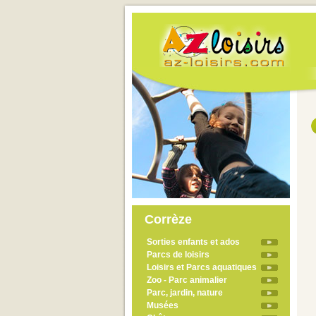
Corrèze
Sorties enfants et ados
Parcs de loisirs
Loisirs et Parcs aquatiques
Zoo - Parc animalier
Parc, jardin, nature
Musées