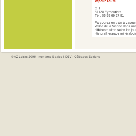
Vapeur Toute
O T
87120 Eymoutiers
Tél : 05 55 69 27 81
Parcourez en train à vapeur
Vallée de la Vienne dans un
différents sites selon les j
Historail, espace minéralogi
© AZ Loisirs 2006 -
mentions légales
|
CGV
|
Céléades Editions