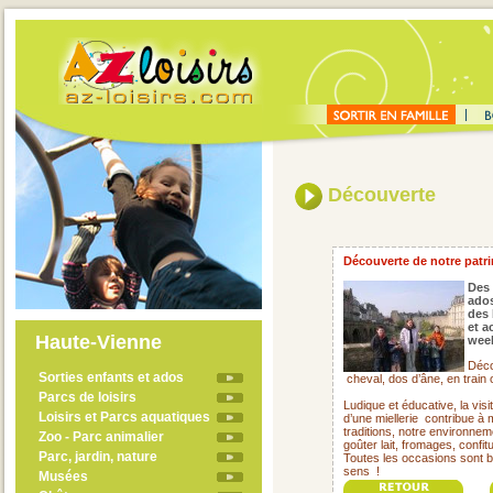
Découverte
Découverte de notre patrim
Des 
ado
des 
et a
Haute-Vienne
week
Déco
Sorties enfants et ados
cheval, dos d’âne, en train
Parcs de loisirs
Ludique et éducative, la visi
Loisirs et Parcs aquatiques
d’une miellerie
contribue à 
traditions, notre environne
Zoo - Parc animalier
goûter lait, fromages, confit
Parc, jardin, nature
Toutes les occasions sont 
sens !
Musées