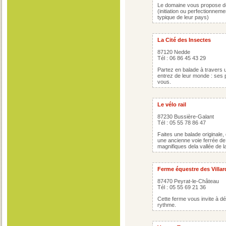
Le domaine vous propose d
(initiation ou perfectionne
typique de leur pays)
La Cité des Insectes
87120 Nedde
Tél : 06 86 45 43 29
Partez en balade à travers u
entrez de leur monde : ses p
vous.
Le vélo rail
87230 Bussière-Galant
Tél : 05 55 78 86 47
Faites une balade originale, 
une ancienne voie ferrée d
magnifiques dela vallée de 
Ferme équestre des Villar
87470 Peyrat-le-Château
Tél : 05 55 69 21 36
Cette ferme vous invite à dé
rythme.