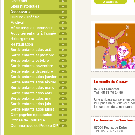
Châteaux
Sites historiques
Découverte
Culture - Théâtre
Festival
Médiathèque Ludothèque
Activités enfants à l'année
Hébergement
Restauration
Sortie enfants ados août
Sortie enfants septembre
Sortie enfants octobre
Sortie enfants novembre
Sortie enfants décembre
Sortie enfants ados janvier
Le moulin du Goutay
Sortie enfants ados février
Sortie enfants ados mars
87250 Fromental
Tél : 05 55 76 14 59
Sortie enfants ados avril
Sortie enfants ados mai
Une ambassadrice et un pass
leur passion du cheval et v
Sortie enfants ados juin
les secrets de la montagne.
Sortie enfants ados juillet
Compagnies spectacles
Offices de Tourisme
Le domaine de Gauchoux
Communiqué de Presse DP
87300 Peyrat de Bellac
Tél : 05 55 67 71 80