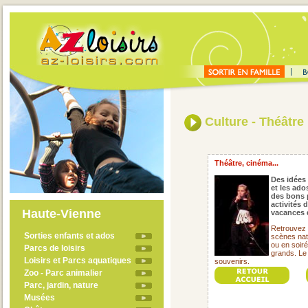
Culture - Théâtre
Théâtre, cinéma...
Des idées 
et les ado
des bons 
activités 
Haute-Vienne
vacances 
Retrouvez 
Sorties enfants et ados
scènes nat
ou en soirée
Parcs de loisirs
grands. Le
Loisirs et Parcs aquatiques
souvenirs.
Zoo - Parc animalier
Parc, jardin, nature
Musées