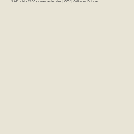
© AZ Loisirs 2006 -
mentions légales
|
CGV
|
Céléades Editions