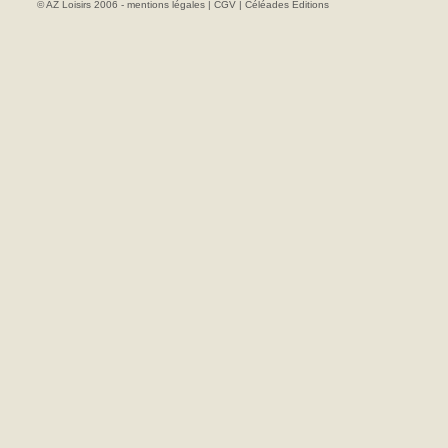
© AZ Loisirs 2006 -
mentions légales
|
CGV
|
Céléades Editions