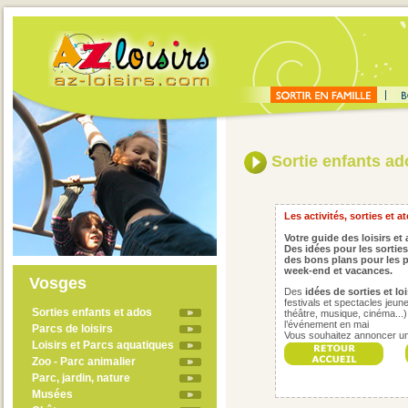
Sortie enfants ad
Les activités, sorties et a
Votre guide des loisirs et
Des idées pour les sorties
des bons plans pour les p
week-end et vacances.
Vosges
Des
idées de sorties et lo
festivals et spectacles jeune
Sorties enfants et ados
théâtre, musique, cinéma...), 
l’événement en
mai
Parcs de loisirs
Vous
souhaitez annoncer un 
Loisirs et Parcs aquatiques
Zoo - Parc animalier
Parc, jardin, nature
Musées