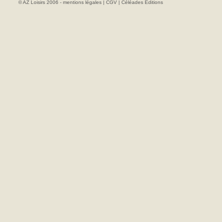
© AZ Loisirs 2006 -
mentions légales
|
CGV
|
Céléades Editions