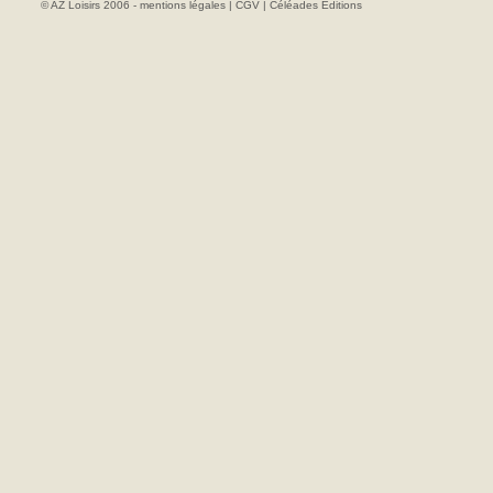
© AZ Loisirs 2006 -
mentions légales
|
CGV
|
Céléades Editions