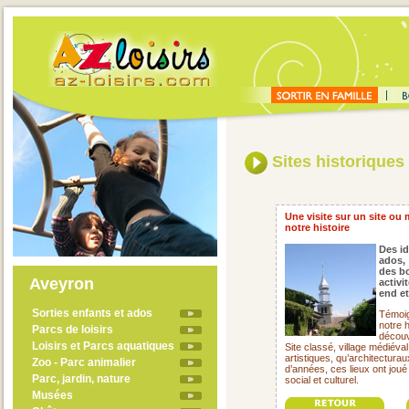
Sites historiques
Une visite sur un site ou
notre histoire
Des id
ados,
des bo
Aveyron
activi
end et
Sorties enfants et ados
Témoig
notre h
Parcs de loisirs
découv
Loisirs et Parcs aquatiques
Site classé, village médiéva
artistiques, qu’architectura
Zoo - Parc animalier
d’années, ces lieux ont jou
Parc, jardin, nature
social et culturel.
Musées