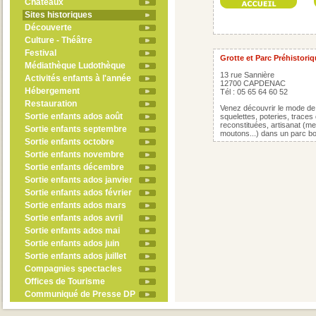
Châteaux
Sites historiques
Découverte
Culture - Théâtre
Festival
Grotte et Parc Préhistori
Médiathèque Ludothèque
13 rue Sannière
Activités enfants à l'année
12700 CAPDENAC
Hébergement
Tél : 05 65 64 60 52
Restauration
Venez découvrir le mode de v
Sortie enfants ados août
squelettes, poteries, traces 
reconstituées, artisanat (me
Sortie enfants septembre
moutons...) dans un parc bo
Sortie enfants octobre
Sortie enfants novembre
Sortie enfants décembre
Sortie enfants ados janvier
Sortie enfants ados février
Sortie enfants ados mars
Sortie enfants ados avril
Sortie enfants ados mai
Sortie enfants ados juin
Sortie enfants ados juillet
Compagnies spectacles
Offices de Tourisme
Communiqué de Presse DP