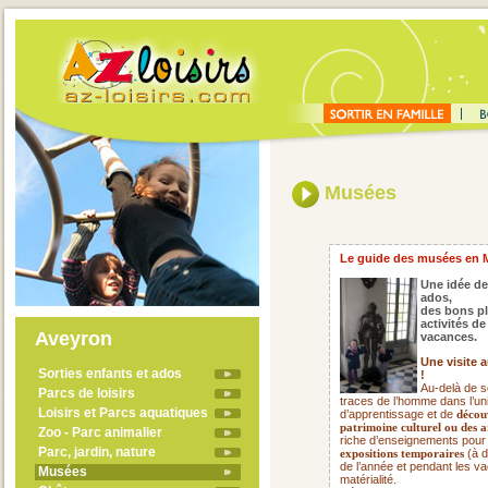
Musées
Le guide des musées en M
Une idée de
ados,
des bons pl
activités d
Aveyron
vacances.
Une visite 
Sorties enfants et ados
!
Au-delà de s
Parcs de loisirs
traces de l’homme dans l’uni
Loisirs et Parcs aquatiques
d’apprentissage et de
découv
patrimoine culturel ou des a
Zoo - Parc animalier
riche d’enseignements pour
Parc, jardin, nature
(à d
expositions temporaires
de l’année et pendant les va
Musées
matérialité.