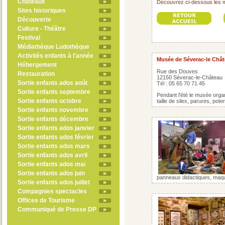
Châteaux
Découvrez ci-dessous les 
Sites historiques
Découverte
Culture - Théâtre
Festival
Médiathèque Ludothèque
Activités enfants à l'année
Musée de Séverac-le Châ
Hébergement
Rue des Douves
Restauration
12150 Séverac-le-Château
Sortie enfants ados août
Tél : 05 65 70 71 45
Sortie enfants septembre
Pendant l'été le musée organi
Sortie enfants octobre
taille de silex, parures, po
Sortie enfants novembre
Sortie enfants décembre
Sortie enfants ados janvier
Sortie enfants ados février
Sortie enfants ados mars
Sortie enfants ados avril
Sortie enfants ados mai
Sortie enfants ados juin
panneaux didactiques, maquett
Sortie enfants ados juillet
Compagnies spectacles
Offices de Tourisme
Communiqué de Presse DP