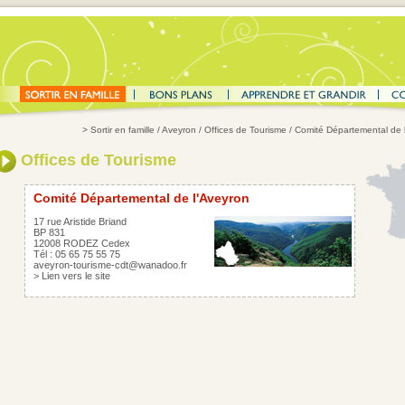
>
Sortir en famille
/
Aveyron
/
Offices de Tourisme
/ Comité Départemental de 
Offices de Tourisme
Comité Départemental de l'Aveyron
17 rue Aristide Briand
BP 831
12008 RODEZ Cedex
Tél : 05 65 75 55 75
aveyron-tourisme-cdt@wanadoo.fr
>
Lien vers le site