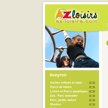
Aveyron
Sorties enfants et ados
Parcs de loisirs
Loisirs et Parcs aquatiques
Zoo - Parc animalier
Parc, jardin, nature
Musées