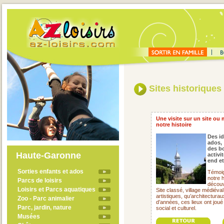
Sites historiques
Une visite sur un site ou
notre histoire
Des id
ados,
des bo
Haute-Garonne
activi
end e
Sorties enfants et ados
Témoig
notre h
Parcs de loisirs
découv
Loisirs et Parcs aquatiques
Site classé, village médiéva
artistiques, qu’architectura
Zoo - Parc animalier
d’années, ces lieux ont jou
Parc, jardin, nature
social et culturel.
Musées