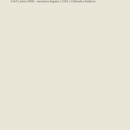
© AZ Loisirs 2006 -
mentions légales
|
CGV
|
Céléades Editions