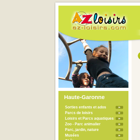
Haute-Garonne
Sorties enfants et ados
Parcs de loisirs
Loisirs et Parcs aquatiques
Zoo - Parc animalier
Parc, jardin, nature
Musées