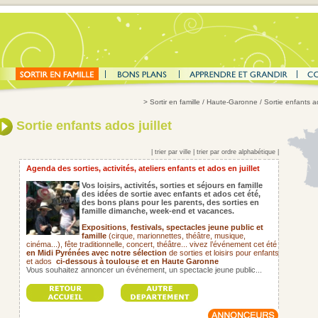
>
Sortir en famille
/ Haute-Garonne / Sortie enfants ado
Sortie enfants ados juillet
|
trier par ville
|
trier par ordre alphabétique
|
Agenda des sorties, activités, ateliers enfants et ados en juillet
Vos loisirs, activités, sorties et séjours en famille
des idées de sortie avec enfants et ados cet été,
des bons plans pour les parents,
des sorties en
famille dimanche, week-end et vacances.
Expositions
,
festivals,
spectacles jeune public et
famille
(cirque, marionnettes, théâtre, musique,
cinéma...), fête traditionnelle, concert, théâtre... vivez l’événement cet été
en Midi Pyrénées avec notre sélection
de sorties et loisirs pour enfants
et ados
ci-dessous à toulouse et en Haute Garonne
Vous souhaitez annoncer un événement, un spectacle jeune public...