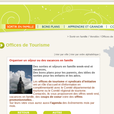
>
Sortir en famille
/ Vendée / Offices de
Offices de Tourisme
|
trier par ville
|
trier par ordre alphabétique
|
Organiser un séjour ou des vacances en famille
Des sorties et séjours en famille week-end et
vacances,
Des bons plans pour les parents,
des idées de
sorties pour les enfants et les ados.
Les
offices de tourisme
et
syndicats d’initiative
ont un rôle d’accueil et d’information en
complémentarité avec le Comité départemental de
tourisme ou le Comité régional de tourisme.
Contactés, ils vous proposeront des offres week-end,
vacances en famille, des
coups de coeur
voire des
offres
promotionnelles
...
Sur leurs sites vous aurez aussi
l'agenda
des événements mois par
mois.