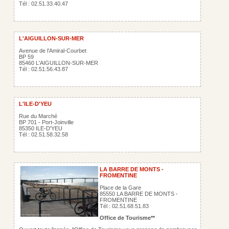
Tél : 02.51.33.40.47
L'AIGUILLON-SUR-MER
Avenue de l'Amiral-Courbet
BP 59
85460 L'AIGUILLON-SUR-MER
Tél : 02.51.56.43.87
L'ILE-D'YEU
Rue du Marché
BP 701 - Port-Joinville
85350 ILE-D'YEU
Tél : 02.51.58.32.58
LA BARRE DE MONTS -
FROMENTINE
Place de la Gare
85550 LA BARRE DE MONTS -
FROMENTINE
Tél : 02.51.68.51.83
Office de Tourisme**