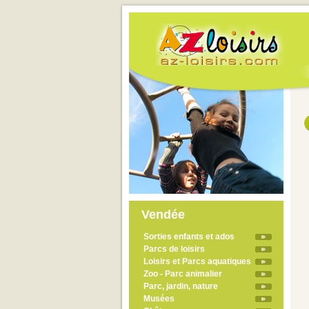
Vendée
Sorties enfants et ados
Parcs de loisirs
Loisirs et Parcs aquatiques
Zoo - Parc animalier
Parc, jardin, nature
Musées