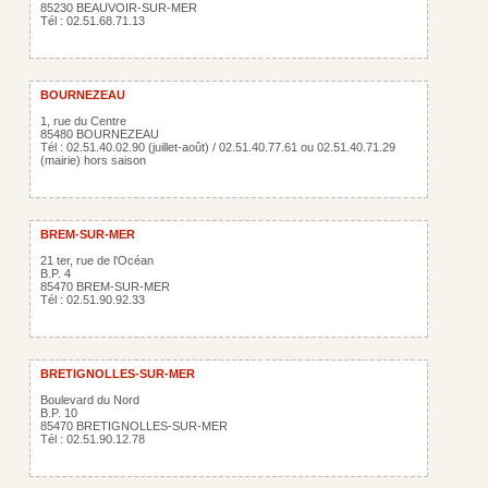
85230 BEAUVOIR-SUR-MER
Tél : 02.51.68.71.13
BOURNEZEAU
1, rue du Centre
85480 BOURNEZEAU
Tél : 02.51.40.02.90 (juillet-août) / 02.51.40.77.61 ou 02.51.40.71.29
(mairie) hors saison
BREM-SUR-MER
21 ter, rue de l'Océan
B.P. 4
85470 BREM-SUR-MER
Tél : 02.51.90.92.33
BRETIGNOLLES-SUR-MER
Boulevard du Nord
B.P. 10
85470 BRETIGNOLLES-SUR-MER
Tél : 02.51.90.12.78