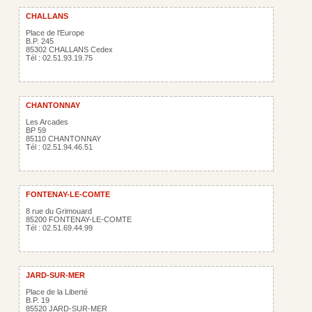
CHALLANS
Place de l'Europe
B.P. 245
85302 CHALLANS Cedex
Tél : 02.51.93.19.75
CHANTONNAY
Les Arcades
BP 59
85110 CHANTONNAY
Tél : 02.51.94.46.51
FONTENAY-LE-COMTE
8 rue du Grimouard
85200 FONTENAY-LE-COMTE
Tél : 02.51.69.44.99
JARD-SUR-MER
Place de la Liberté
B.P. 19
85520 JARD-SUR-MER