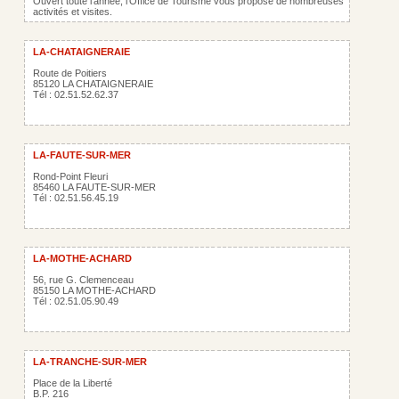
Ouvert toute l'année, l'Office de Tourisme vous propose de nombreuses
activités et visites.
LA-CHATAIGNERAIE
Route de Poitiers
85120 LA CHATAIGNERAIE
Tél : 02.51.52.62.37
LA-FAUTE-SUR-MER
Rond-Point Fleuri
85460 LA FAUTE-SUR-MER
Tél : 02.51.56.45.19
LA-MOTHE-ACHARD
56, rue G. Clemenceau
85150 LA MOTHE-ACHARD
Tél : 02.51.05.90.49
LA-TRANCHE-SUR-MER
Place de la Liberté
B.P. 216