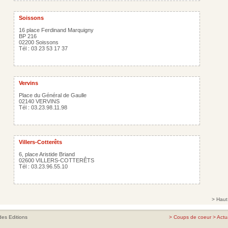
Soissons
16 place Ferdinand Marquigny
BP 216
02200 Soissons
Tél : 03 23 53 17 37
Vervins
Place du Général de Gaulle
02140 VERVINS
Tél : 03.23.98.11.98
Villers-Cotterêts
6, place Aristide Briand
02600 VILLERS-COTTERÊTS
Tél : 03.23.96.55.10
>
Haut
es Editions
>
Coups de coeur
>
Actu