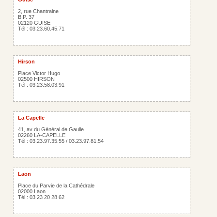
2, rue Chantraine
B.P. 37
02120 GUISE
Tél : 03.23.60.45.71
Hirson
Place Victor Hugo
02500 HIRSON
Tél : 03.23.58.03.91
La Capelle
41, av du Général de Gaulle
02260 LA-CAPELLE
Tél : 03.23.97.35.55 / 03.23.97.81.54
Laon
Place du Parvie de la Cathédrale
02000 Laon
Tél : 03 23 20 28 62