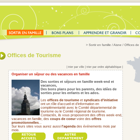
>
Sortir en famille
/ Aisne / Offices de
Offices de Tourisme
|
trier par ville
|
trier par ordre alphabétique
|
Organiser un séjour ou des vacances en famille
Des sorties et séjours en famille week-end et
vacances,
Des bons plans pour les parents,
des idées de
sorties pour les enfants et les ados.
Les
offices de tourisme
et
syndicats d’initiative
ont un rôle d’accueil et d’information en
complémentarité avec le Comité départemental de
tourisme ou le Comité régional de tourisme.
Contactés, ils vous proposeront des offres week-end,
vacances en famille, des
coups de coeur
voire des
offres
promotionnelles
...
Sur leurs sites vous aurez aussi
l'agenda
des événements mois par
mois.