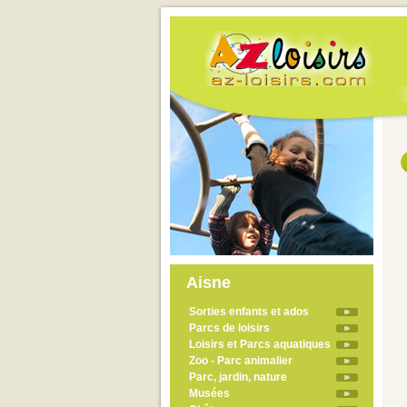
Aisne
Sorties enfants et ados
Parcs de loisirs
Loisirs et Parcs aquatiques
Zoo - Parc animalier
Parc, jardin, nature
Musées