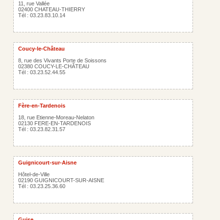
11, rue Vallée
02400 CHATEAU-THIERRY
Tél : 03.23.83.10.14
Coucy-le-Château
8, rue des Vivants Porte de Soissons
02380 COUCY-LE-CHÂTEAU
Tél : 03.23.52.44.55
Fère-en-Tardenois
18, rue Etienne-Moreau-Nelaton
02130 FERE-EN-TARDENOIS
Tél : 03.23.82.31.57
Guignicourt-sur-Aisne
Hôtel-de-Ville
02190 GUIGNICOURT-SUR-AISNE
Tél : 03.23.25.36.60
Guise