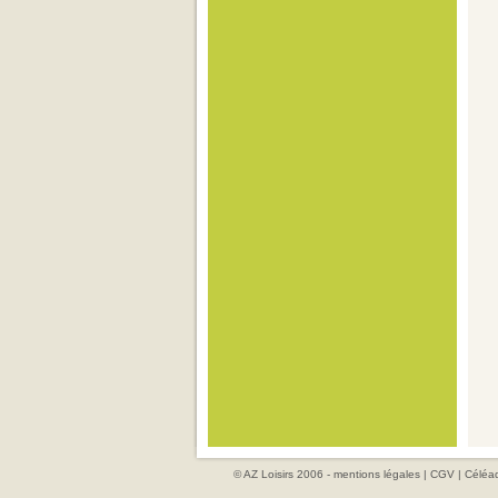
© AZ Loisirs 2006 -
mentions légales
|
CGV
|
Céléad