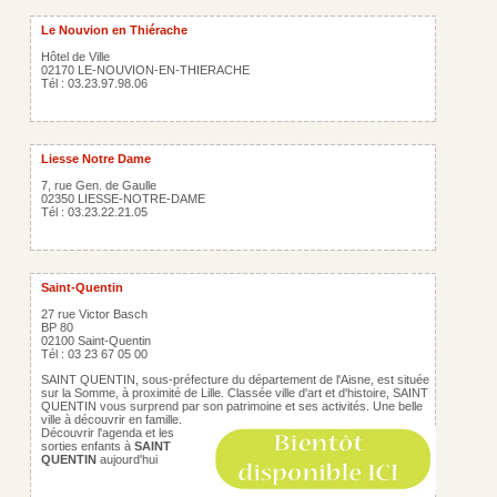
Le Nouvion en Thiérache
Hôtel de Ville
02170 LE-NOUVION-EN-THIERACHE
Tél : 03.23.97.98.06
Liesse Notre Dame
7, rue Gen. de Gaulle
02350 LIESSE-NOTRE-DAME
Tél : 03.23.22.21.05
Saint-Quentin
27 rue Victor Basch
BP 80
02100 Saint-Quentin
Tél : 03 23 67 05 00
SAINT QUENTIN, sous-préfecture du département de l'Aisne, est située
sur la Somme, à proximité de Lille. Classée ville d'art et d'histoire, SAINT
QUENTIN vous surprend par son patrimoine et ses activités. Une belle
ville à découvrir en famille.
Découvrir l'agenda et les
sorties enfants à
SAINT
QUENTIN
aujourd'hui