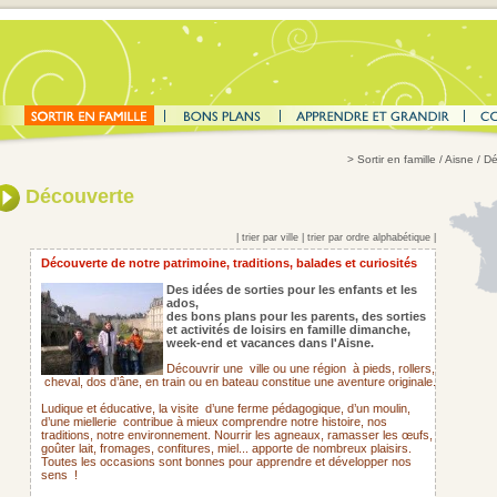
>
Sortir en famille
/ Aisne / D
Découverte
|
trier par ville
|
trier par ordre alphabétique
|
Découverte de notre patrimoine, traditions, balades et curiosités
Des idées de sorties pour les enfants et les
ados,
des bons plans pour les parents,
des sorties
et activités de loisirs en famille dimanche,
week-end et vacances dans l'Aisne.
Découvrir une
ville ou une région
à pieds, rollers,
cheval, dos d’âne, en train ou en bateau constitue une aventure originale.
Ludique et éducative, la visite
d’une ferme pédagogique, d’un moulin,
d’une miellerie
contribue à mieux comprendre notre histoire, nos
traditions, notre environnement. Nourrir les agneaux, ramasser les œufs,
goûter lait, fromages, confitures, miel... apporte de nombreux plaisirs.
Toutes les occasions sont bonnes pour apprendre et développer nos
sens !