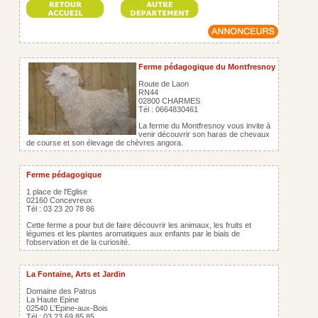
Ferme pédagogique du Montfresnoy
Route de Laon
RN44
02800 CHARMES
Tél : 0664830461
La ferme du Montfresnoy vous invite à
venir découvrir son haras de chevaux
de course et son élevage de chèvres angora.
Ferme pédagogique
1 place de l'Eglise
02160 Concevreux
Tél : 03 23 20 78 86
Cette ferme a pour but de faire découvrir les animaux, les fruits et
légumes et les plantes aromatiques aux enfants par le biais de
l'observation et de la curiosité.
La Fontaine, Arts et Jardin
Domaine des Patrus
La Haute Epine
02540 L'Epine-aux-Bois
Tél : 03 23 69 85 85