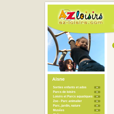
Aisne
Sorties enfants et ados
Parcs de loisirs
Loisirs et Parcs aquatiques
Zoo - Parc animalier
Parc, jardin, nature
Musées