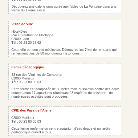
Découvrez une galerie consacrée aux fables de La Fontaine dans une
ferme du 17ème siècle.
Visite de Ville
Hôtel-Dieu
Place Gauthier de Mortagne
02000 Laon
Tél : 03 23 20 28 62
Cette ville est une cité médiévale. Découvrez les 7 km de remparts qui
renferment plus de 80 monuments historiques.
Ferme pédagogique
33 rue des Victimes de Comportet
02000 Merlieux
Tél : 03 23 80 03 03
Cette ferme est composée de 80 bêtes mais aussi d'un centre des eaux
douces avec 17 aquariums réunissant 23 espèces de poissons : de
nombreuses activités sont proposées.
CPIE des Pays de l'Aisne
02000 Merlieux
Tél : 03 23 80 03 03
Cette ferme renferme un centre aquarium d'eau douce et un jardin
pédagogique ouvert à tous.