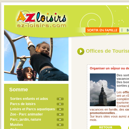
Offices de Touri
Organiser un séjour ou de
Des sort
vacance
Des bon
sorties 
Somme
Les
offi
ont un rô
Sorties enfants et ados
compléme
tourisme
Parcs de loisirs
Contacté
Loisirs et Parcs aquatiques
vacances en famille, des
co
promotionnelles
...
Zoo - Parc animalier
Sur leurs sites vous aurez 
Parc, jardin, nature
mois.
Musées