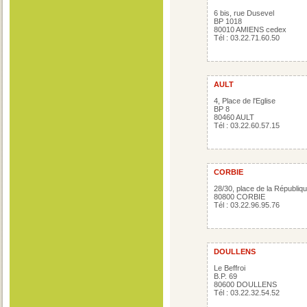
6 bis, rue Dusevel
BP 1018
80010 AMIENS cedex
Tél : 03.22.71.60.50
AULT
4, Place de l'Eglise
BP 8
80460 AULT
Tél : 03.22.60.57.15
CORBIE
28/30, place de la Républiq
80800 CORBIE
Tél : 03.22.96.95.76
DOULLENS
Le Beffroi
B.P. 69
80600 DOULLENS
Tél : 03.22.32.54.52