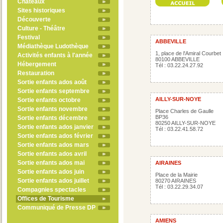
Châteaux
Sites historiques
Découverte
Culture - Théâtre
Festival
ABBEVILLE
Médiathèque Ludothèque
1, place de l'Amiral Courbet
Activités enfants à l'année
80100 ABBEVILLE
Hébergement
Tél : 03.22.24.27.92
Restauration
Sortie enfants ados août
Sortie enfants septembre
AILLY-SUR-NOYE
Sortie enfants octobre
Sortie enfants novembre
Place Charles de Gaulle
BP36
Sortie enfants décembre
80250 AILLY-SUR-NOYE
Sortie enfants ados janvier
Tél : 03.22.41.58.72
Sortie enfants ados février
Sortie enfants ados mars
Sortie enfants ados avril
Sortie enfants ados mai
AIRAINES
Sortie enfants ados juin
Place de la Mairie
Sortie enfants ados juillet
80270 AIRAINES
Tél : 03.22.29.34.07
Compagnies spectacles
Offices de Tourisme
Communiqué de Presse DP
AMIENS