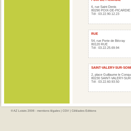
6, rue Saint Denis
80290 POIX-DE-PICARDIE
Tél : 03.22.90.12.23
RUE
54, rue Porte de Bécray
80120 RUE
Tél : 03.22.25.69.94
SAINT-VALERY-SUR-SO
2, place Guillaume le Conqu
80230 SAINT-VALERY-SU
Tél : 03.22.60.93.50
© AZ Loisirs 2006 -
mentions légales
|
CGV
|
Céléades Editions