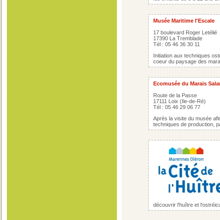
Musée Maritime l'Escale
17 boulevard Roger Letélié
17390 La Tremblade
Tél : 05 46 36 30 11
Initiation aux techniques ost
coeur du paysage des marai
Ecomusée du Marais Sala
Route de la Passe
17111 Loix (Ile-de-Ré)
Tél : 05 46 29 06 77
Après la visite du musée afi
techniques de production, p
découvrir l'huître et l'ostréi