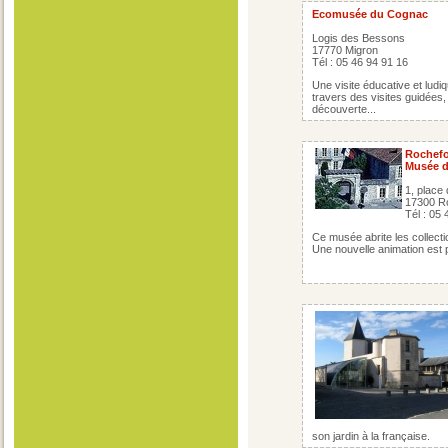
Ecomusée du Cognac
Logis des Bessons
17770 Migron
Tél : 05 46 94 91 16
Une visite éducative et ludi
travers des visites guidées
découverte...
Rochefo
Musée d
1, place
17300 R
Tél : 05
Ce musée abrite les collecti
Une nouvelle animation est 
son jardin à la française.