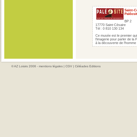
Saint-C
Paléosi
BP 2
17770 Saint-Césaire
Tél : 0 810 130 134
Ce musée est le premier qui
l'imagerie pour parler de la 
à la découverte de l'homme
© AZ Loisirs 2006 -
mentions légales
|
CGV
|
Céléades Editions