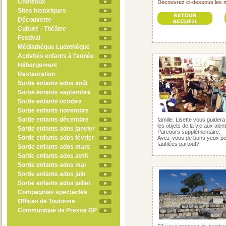
Châteaux
Découvrez ci-dessous les 
Sites historiques
Découverte
Culture - Théâtre
Festival
Médiathèque Ludothèque
Activités enfants à l'année
Hébergement
Restauration
Sortie enfants ados août
Sortie enfants septembre
Sortie enfants octobre
Sortie enfants novembre
Sortie enfants décembre
famille. Lisette vous guider
les objets de la vie aux ale
Sortie enfants ados janvier
Parcours supplémentaire:
Sortie enfants ados février
Avez-vous de bons yeux pour
faufilées partout?
Sortie enfants ados mars
Sortie enfants ados avril
Sortie enfants ados mai
Sortie enfants ados juin
Sortie enfants ados juillet
Compagnies spectacles
Offices de Tourisme
Communiqué de Presse DP