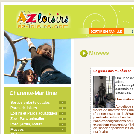
Musées
Le guide des musées en 
Une idée de
ados,
des bons pl
activités d
Charente-Maritime
vacances.
Une visite 
Sorties enfants et ados
!
Au-delà de s
Parcs de loisirs
traces de l’homme dans l’uni
Loisirs et Parcs aquatiques
d’apprentissage et de
découv
patrimoine culturel ou des a
Zoo - Parc animalier
riche d’enseignements pour
Parc, jardin, nature
(à d
expositions temporaires
de l’année et pendant les va
Musées
matérialité.