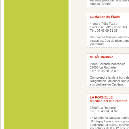
Fâ vous propose de nombreu
long de l'année.
La Maison du Platin
4 cours Félix Faure
17630 La Flotte (Ile de Ré)
Tél : 05 46 09 61 39
Découvrez l'histoire maritim
insulaires. Jeu de piste dan
jeu familial...
Musée Maritime
Place Bernard Moitessier
17000 La Rochelle
Tél : 05 46 28 03 00
Comprendre la vie à bord de
l'Angoumois, déjeuner sur le
son diplôme de Cap'tain.
LA ROCHELLE
Musée d'Art et d'Histoire
17000 La Rochelle
Tél : 05 46 34 64 92
Le Musée du Nouveau Monde
d'Orbigny Bernon vous prése
sculptures et objets, oeuvre
les enfants de 8 à 12 ans un 