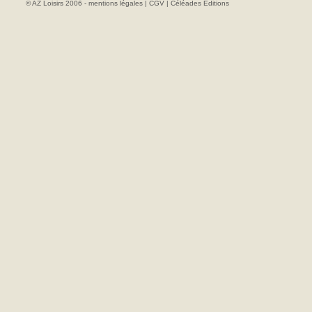
© AZ Loisirs 2006 -
mentions légales
|
CGV
|
Céléades Editions