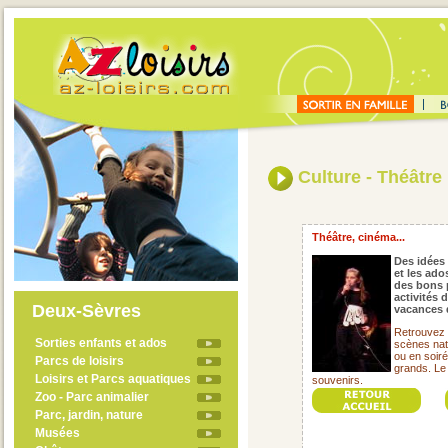
Culture - Théâtre
Théâtre, cinéma...
Des idées 
et les ado
des bons 
activités 
Deux-Sèvres
vacances 
Retrouvez 
Sorties enfants et ados
scènes nat
ou en soirée
Parcs de loisirs
grands. Le
Loisirs et Parcs aquatiques
souvenirs.
Zoo - Parc animalier
Parc, jardin, nature
Musées