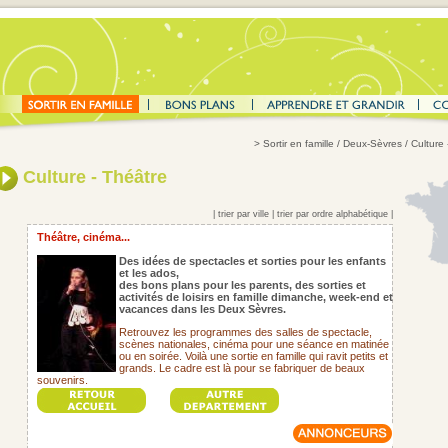
>
Sortir en famille
/ Deux-Sèvres / Culture 
Culture - Théâtre
|
trier par ville
|
trier par ordre alphabétique
|
Théâtre, cinéma...
Des idées de spectacles et sorties pour les enfants
et les ados,
des bons plans pour les parents,
des sorties et
activités de loisirs en famille dimanche, week-end et
vacances dans les Deux Sèvres.
Retrouvez les programmes des salles de spectacle,
scènes nationales, cinéma pour une séance en matinée
ou en soirée. Voilà une sortie en famille qui ravit petits et
grands. Le cadre est là pour se fabriquer de beaux
souvenirs.