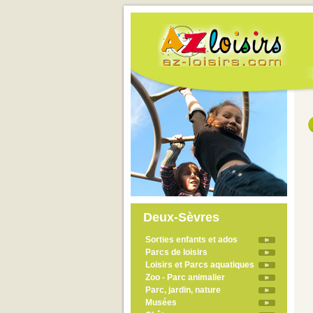
Deux-Sèvres
Sorties enfants et ados
Parcs de loisirs
Loisirs et Parcs aquatiques
Zoo - Parc animalier
Parc, jardin, nature
Musées