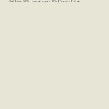
© AZ Loisirs 2006 -
mentions légales
|
CGV
|
Céléades Editions