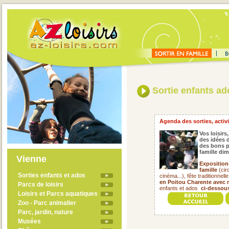
Sortie enfants ado
Agenda des sorties, activit
Vos loisirs,
des idées d
des bons p
famille di
Vienne
Exposition
famille
(cir
Sorties enfants et ados
cinéma...), fête traditionnell
en Poitou Charente avec 
Parcs de loisirs
enfants et ados
ci-dessous
Loisirs et Parcs aquatiques
Zoo - Parc animalier
Parc, jardin, nature
Musées