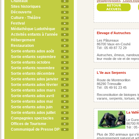
pédagogiques
clubs équ
,
Châteaux
Sites historiques
Découverte
Culture - Théâtre
Festival
Médiathèque Ludothèque
Elevage d'Autruches
Activités enfants à l'année
Hébergement
Les Pâtureaux
86700 Vaux-en-Couhé
Restauration
Tél : 05 49 87 72 29
Sortie enfants ados août
Autruches, émeus, nandous,
Sortie enfants septembre
leur mode de vie et de repro
Sortie enfants octobre
Sortie enfants novembre
L'ïle aux Serpents
Sortie enfants décembre
Sortie enfants ados janvier
Route de Montmorillon
86290 Trimouille
Sortie enfants ados février
Tél : 05 49 91 23 45
Sortie enfants ados mars
Reconstitution de biotopes t
Sortie enfants ados avril
varans, serpents, tortues, l
Sortie enfants ados mai
Sortie enfants ados juin
Sortie enfants ados juillet
La Vall
Compagnies spectacles
Le Gure
Offices de Tourisme
86700 
Tél : 05
Communiqué de Presse DP
Plus de 350 animaux qui s'é
environnement naturel et ar