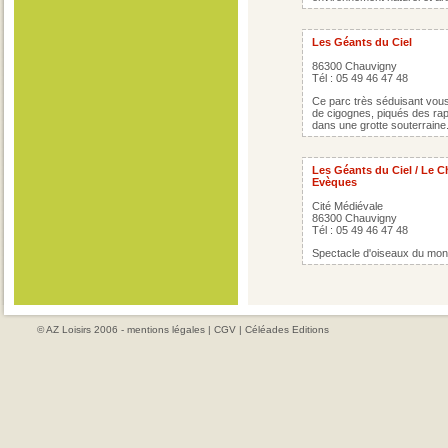
Les Géants du Ciel
86300 Chauvigny
Tél : 05 49 46 47 48
Ce parc très séduisant vous
de cigognes, piqués des ra
dans une grotte souterraine
Les Géants du Ciel / Le 
Evèques
Cité Médiévale
86300 Chauvigny
Tél : 05 49 46 47 48
Spectacle d'oiseaux du mond
© AZ Loisirs 2006 -
mentions légales
|
CGV
|
Céléades Editions