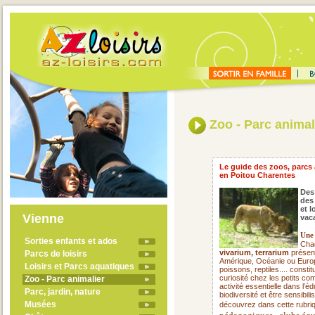
Zoo - Parc animal
Le guide des zoos, parcs 
en Poitou Charentes
Des
des
et l
Vienne
vac
Une 
Sorties enfants et ados
Cha
vivarium, terrarium
présent
Parcs de loisirs
Amérique, Océanie ou Europ
Loisirs et Parcs aquatiques
poissons, reptiles.... consti
curiosité chez les petits c
Zoo - Parc animalier
activité essentielle dans l’
Parc, jardin, nature
biodiversité et être sensibi
Musées
découvrez dans cette rubriq