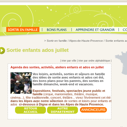
>
Sortir en famille
/ Alpes-de-Haute-Provence / Sortie enfants ado
Sortie enfants ados juillet
|
trier par ville
|
trier par ordre alphabétique
|
Agenda des sorties, activités, ateliers enfants et ados en juillet
Vos loisirs, activités, sorties et séjours en famille
des idées de sortie avec enfants et ados cet été,
des bons plans pour les parents,
des sorties en
famille dimanche, week-end et vacances.
Expositions
,
festivals,
spectacles jeune public et
famille
(cirque, marionnettes, théâtre, musique,
cinéma...), fête traditionnelle, concert, théâtre... vivez l’événement cet été
dans les Alpes avec notre sélection
de sorties et loisirs pour enfants et
ados
ci-dessous à Digne et dans les Alpes de Haute Provence.