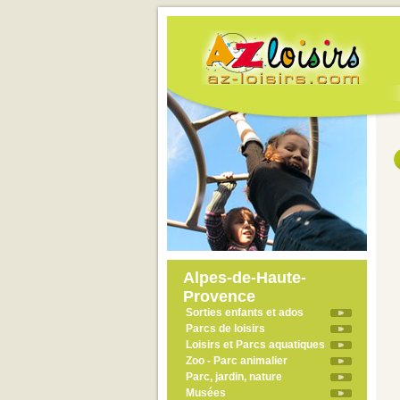
Alpes-de-Haute-
Provence
Sorties enfants et ados
Parcs de loisirs
Loisirs et Parcs aquatiques
Zoo - Parc animalier
Parc, jardin, nature
Musées