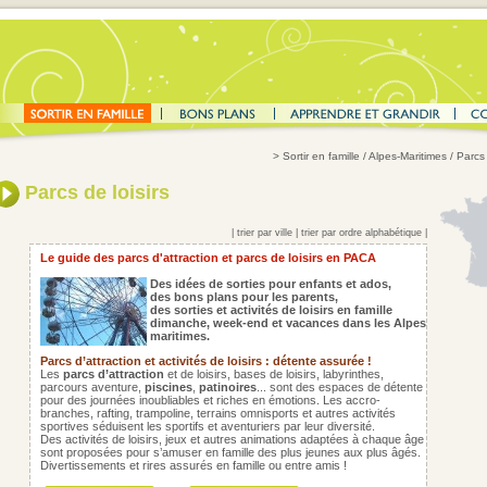
>
Sortir en famille
/ Alpes-Maritimes / Parcs 
Parcs de loisirs
|
trier par ville
|
trier par ordre alphabétique
|
Le guide des parcs d'attraction et parcs de loisirs en PACA
Des idées de sorties pour enfants et ados,
des bons plans pour les parents,
des sorties et activités de loisirs en famille
dimanche, week-end et vacances dans les Alpes
maritimes.
Parcs d’attraction et activités de loisirs : détente assurée !
Les
parcs d’attraction
et de loisirs, bases de loisirs, labyrinthes,
parcours aventure,
piscines
,
patinoires
... sont des espaces de détente
pour des journées inoubliables et riches en émotions. Les accro-
branches, rafting, trampoline, terrains omnisports et autres activités
sportives séduisent les sportifs et aventuriers par leur diversité.
Des activités de loisirs, jeux et autres animations adaptées à chaque âge
sont proposées pour s’amuser en famille des plus jeunes aux plus âgés.
Divertissements et rires assurés en famille ou entre amis !