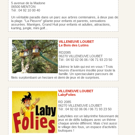
5 avenue de la Madone
06500 MENTON
Tél : 04 92 10 00 40
Un véritable paradis dans un parc aux arbres centenaires, à deux pas de
la plage. "La Pieuvre" géante pour enfants et parents, sensations
assurées. Manèges, Grand Huit pour enfants et adultes, attractions,
karting, jungle, mini golf...
VILLENEUVE LOUBET
Le Bois des Lutins
RD2085
06270 VILLENEUVE LOUBET
Tél : 04 92 02 06 06 / 06 71 93 23 50
Libérez le lutin qui est en vous ! Trois
heures d'aventure insolite pour toute la
famille. Un spectaculaire parcours de
filets surplombant un hectare et demi de jeux et de surprises.
VILLENEUVE LOUBET
LabyFolies
RD 2085
06270 VILLENEUVE LOUBET
Tél : 04 92 02 06 06 / 06 71 93 23 50
Labyfolies est un labyrinthe foisonnant de
jeux et de défis ludiques avec un thème
chaque année différent. Mais c'est aussi
le village des fous, un espace d'activités
loufoques !