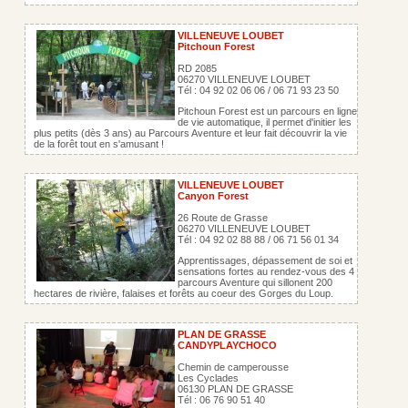
VILLENEUVE LOUBET
Pitchoun Forest
RD 2085
06270 VILLENEUVE LOUBET
Tél : 04 92 02 06 06 / 06 71 93 23 50
Pitchoun Forest est un parcours en ligne
de vie automatique, il permet d'initier les
plus petits (dès 3 ans) au Parcours Aventure et leur fait découvrir la vie
de la forêt tout en s'amusant !
VILLENEUVE LOUBET
Canyon Forest
26 Route de Grasse
06270 VILLENEUVE LOUBET
Tél : 04 92 02 88 88 / 06 71 56 01 34
Apprentissages, dépassement de soi et
sensations fortes au rendez-vous des 4
parcours Aventure qui sillonent 200
hectares de rivière, falaises et forêts au coeur des Gorges du Loup.
PLAN DE GRASSE
CANDYPLAYCHOCO
Chemin de camperousse
Les Cyclades
06130 PLAN DE GRASSE
Tél : 06 76 90 51 40