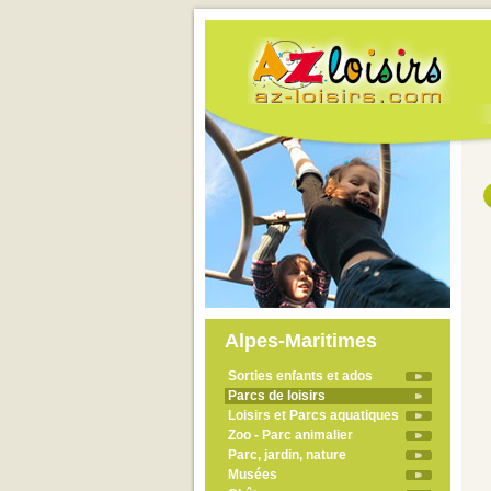
Alpes-Maritimes
Sorties enfants et ados
Parcs de loisirs
Loisirs et Parcs aquatiques
Zoo - Parc animalier
Parc, jardin, nature
Musées