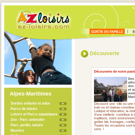
Découverte
Découverte de notre patrim
Des 
ado
des 
et a
Alpes-Maritimes
week
Mari
Sorties enfants et ados
Découvrir une
ville ou une
train ou en bateau constitue
Parcs de loisirs
Ludique et éducative, la visi
Loisirs et Parcs aquatiques
d’une miellerie
contribue à 
traditions, notre environne
Zoo - Parc animalier
goûter lait, fromages, confit
Parc, jardin, nature
Toutes les occasions sont 
sens !
Musées