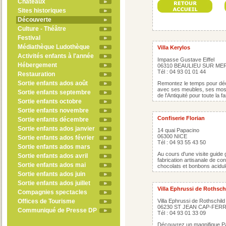
Châteaux
Sites historiques
Découverte
Culture - Théâtre
Festival
Médiathèque Ludothèque
Villa Kerylos
Activités enfants à l'année
Impasse Gustave Eiffel
Hébergement
06310 BEAULIEU SUR ME
Tél : 04 93 01 01 44
Restauration
Sortie enfants ados août
Remontez le temps pour déco
avec ses meubles, ses mos
Sortie enfants septembre
de l'Antiquité pour toute la 
Sortie enfants octobre
Sortie enfants novembre
Confiserie Florian
Sortie enfants décembre
Sortie enfants ados janvier
14 quai Papacino
06300 NICE
Sortie enfants ados février
Tél : 04 93 55 43 50
Sortie enfants ados mars
Au cours d'une visite guide g
Sortie enfants ados avril
fabrication artisanale de con
Sortie enfants ados mai
chocolats et bonbons acidul
Sortie enfants ados juin
Sortie enfants ados juillet
Villa Ephrussi de Rothsch
Compagnies spectacles
Offices de Tourisme
Villa Ephrussi de Rothschild
06230 ST JEAN CAP-FER
Communiqué de Presse DP
Tél : 04 93 01 33 09
Découvrez un magnifique Pal