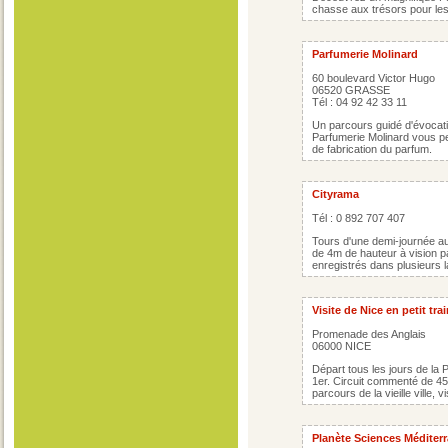
chasse aux trésors pour les
Parfumerie Molinard
60 boulevard Victor Hugo
06520 GRASSE
Tél : 04 92 42 33 11
Un parcours guidé d'évocatio
Parfumerie Molinard vous pe
de fabrication du parfum.
Cityrama
Tél : 0 892 707 407
Tours d'une demi-journée au
de 4m de hauteur à vision
enregistrés dans plusieurs 
Visite de Nice en petit tra
Promenade des Anglais
06000 NICE
Départ tous les jours de la 
1er. Circuit commenté de 45
parcours de la vieille ville, 
Planète Sciences Méditer