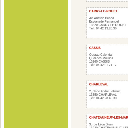
CARRY-LE-ROUET
Av. Aristide Briand
Esplanade Fernandel
13620 CARRY-LE-ROUET
Tél : 04.42.13.20.36
CASSIS
Oustau Calendal
Quai des Moulins
13260 CASSIS
Tél : 04.42.01.71.17
CHARLEVAL
2, place André Leblanc
13350 CHARLEVAL
Tél : 04.42.28.45.30
CHATEAUNEUF-LES-MAR
3, rue Léon Blum
13220 CHATEAUNEUF-LE