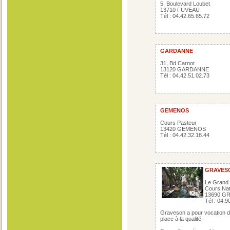
5, Boulevard Loubet
13710 FUVEAU
Tél : 04.42.65.65.72
GARDANNE
31, Bd Carnot
13120 GARDANNE
Tél : 04.42.51.02.73
GEMENOS
Cours Pasteur
13420 GEMENOS
Tél : 04.42.32.18.44
GRAVES
Le Grand 
Cours Nat
13690 G
Tél : 04.9
Graveson a pour vocation d’êt
place à la qualité.