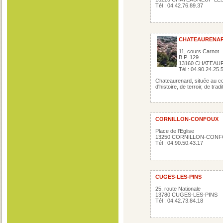
Tél : 04.42.76.89.37
CHATEAURENA
11, cours Carnot
B.P. 129
13160 CHATEAU
Tél : 04.90.24.25.
Chateaurenard, située au coe
d'histoire, de terroir, de tradit
CORNILLON-CONFOUX
Place de l'Eglise
13250 CORNILLON-CON
Tél : 04.90.50.43.17
CUGES-LES-PINS
25, route Nationale
13780 CUGES-LES-PINS
Tél : 04.42.73.84.18