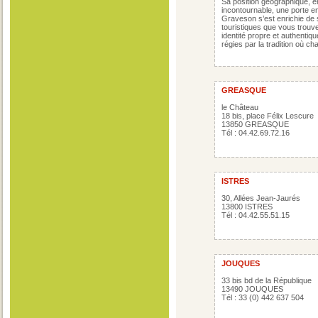
Sa position géographique, ent
incontournable, une porte en
Graveson s’est enrichie de 
touristiques que vous trouver
identité propre et authentiq
régies par la tradition où c
GREASQUE
le Château
18 bis, place Félix Lescure
13850 GREASQUE
Tél : 04.42.69.72.16
ISTRES
30, Allées Jean-Jaurés
13800 ISTRES
Tél : 04.42.55.51.15
JOUQUES
33 bis bd de la République
13490 JOUQUES
Tél : 33 (0) 442 637 504