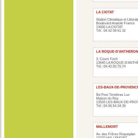
LA CIOTAT
Station Climatique et Littoral
Boulevard Anatole France
13600 LA CIOTAT
Tél : 04.42 08 61 32
LA ROQUE-D'ANTHERO
3, Cours Foch
13640 LA ROQUE-D'ANT
Tél : 04.42.50.70.74
LES-BAUX-DE-PROVENC
îlot Post Tenebras Lux
Maison du Roy
13520 LES-BAUX-DE-PR
Tél : 04.90.54.34.39
MALLEMORT
Av. des Frères Roqueplan
13370 MALLEMORT