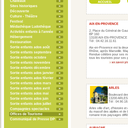
Châteaux
Sites historiques
Découverte
Culture - Théâtre
Festival
AIX-EN-PROVENCE
Médiathèque Ludothèque
2, Place du Général de Gaul
Activités enfants à l'année
BP 160
Hébergement
13100 AIX-EN-PROVENCE
Tél : 04.42.16.11.61
Restauration
Sortie enfants ados août
Aix-en-Provence est la deux
Rhône, après Marseille. Magn
Sortie enfants septembre
Rendue célèbre pour ses marc
Sortie enfants octobre
tous les touristes pour ses 
Sortie enfants novembre
Sortie enfants décembre
Sortie enfants ados janvier
Sortie enfants ados février
Sortie enfants ados mars
ARLES
Sortie enfants ados avril
Sortie enfants ados mai
Boulevard des
13200 ARLES
Sortie enfants ados juin
Tél : 04.90.18
Sortie enfants ados juillet
Arles ville d'art, d'histoire 
Compagnies spectacles
du massif des alpilles et de
Offices de Tourisme
romane trois paysages diff
Communiqué de Presse DP
AUBAGNE