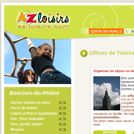
Offices de Touri
Organiser un séjour ou de
Des sort
vacance
Des bon
sorties 
Bouches-du-Rhône
Les
offi
ont un rô
Sorties enfants et ados
compléme
tourisme
Parcs de loisirs
Contacté
Loisirs et Parcs aquatiques
vacances en famille, des
co
promotionnelles
...
Zoo - Parc animalier
Sur leurs sites vous aurez 
Parc, jardin, nature
mois.
Musées