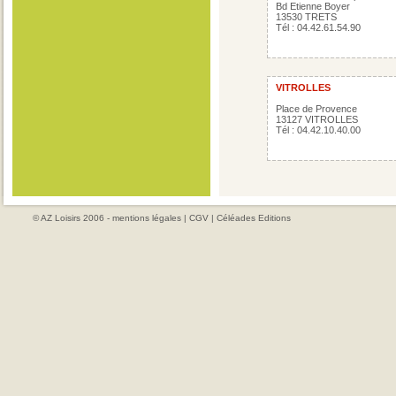
Bd Etienne Boyer
13530 TRETS
Tél : 04.42.61.54.90
VITROLLES
Place de Provence
13127 VITROLLES
Tél : 04.42.10.40.00
© AZ Loisirs 2006 -
mentions légales
|
CGV
|
Céléades Editions