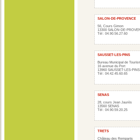
SALON-DE-PROVENCE
56, Cours Gimon
13300 SALON-DE-PROVE
Tél : 04.90.56.27.60
SAUSSET-LES-PINS
Bureau Municipal de Touris
16 avenue du Port
13960 SAUSSET-LES-PINS
Tél : 04.42.45.60.65
SENAS
28, cours Jean Jaurès
13560 SENAS
Tél : 04.90.59.20.25
TRETS
Château des Remparts