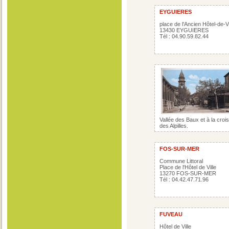
EYGUIERES
place de l'Ancien Hôtel-de-Vi
13430 EYGUIERES
Tél : 04.90.59.82.44
Vallée des Baux et à la cro
des Alpilles.
FOS-SUR-MER
Commune Littoral
Place de l'Hôtel de Ville
13270 FOS-SUR-MER
Tél : 04.42.47.71.96
FUVEAU
Hôtel de Ville