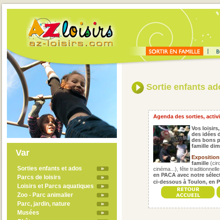
Sortie enfants ado
Agenda des sorties, activit
Vos loisirs,
des idées d
des bons p
famille di
Var
Exposition
famille
(cir
Sorties enfants et ados
cinéma...), fête traditionnell
en PACA avec notre sélec
Parcs de loisirs
ci-dessous à Toulon, en P
Loisirs et Parcs aquatiques
Zoo - Parc animalier
Parc, jardin, nature
Musées