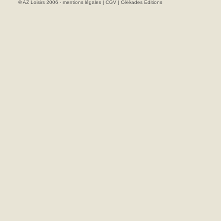
© AZ Loisirs 2006 -
mentions légales
|
CGV
|
Céléades Editions