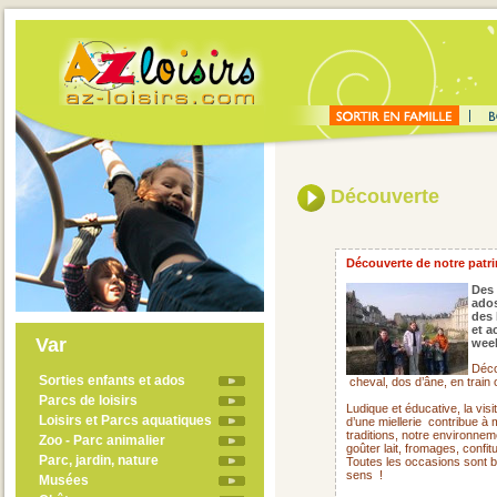
Découverte
Découverte de notre patrim
Des 
ado
des 
et a
Var
week
Déco
Sorties enfants et ados
cheval, dos d’âne, en train
Parcs de loisirs
Ludique et éducative, la visi
Loisirs et Parcs aquatiques
d’une miellerie
contribue à 
traditions, notre environne
Zoo - Parc animalier
goûter lait, fromages, confit
Parc, jardin, nature
Toutes les occasions sont 
sens !
Musées