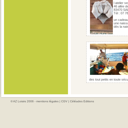
l atelier 
46 allée d
83470 SA
Tél : 07 7
un cadeau 
une naissan
dès la nai
des tout petits en toute sécu
© AZ Loisirs 2006 -
mentions légales
|
CGV
|
Céléades Editions