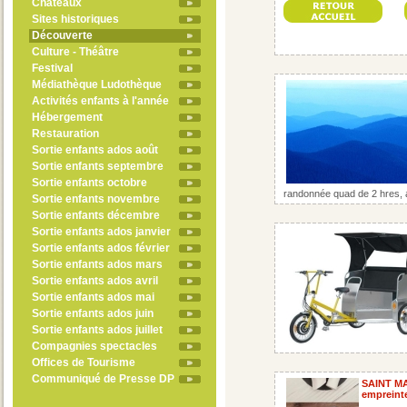
Châteaux
Sites historiques
Découverte
Culture - Théâtre
Festival
Médiathèque Ludothèque
Activités enfants à l'année
Hébergement
Restauration
Sortie enfants ados août
Sortie enfants septembre
Sortie enfants octobre
randonnée quad de 2 hres, a
Sortie enfants novembre
Sortie enfants décembre
Sortie enfants ados janvier
Sortie enfants ados février
Sortie enfants ados mars
Sortie enfants ados avril
Sortie enfants ados mai
Sortie enfants ados juin
Sortie enfants ados juillet
Compagnies spectacles
Offices de Tourisme
Communiqué de Presse DP
SAINT M
empreinte