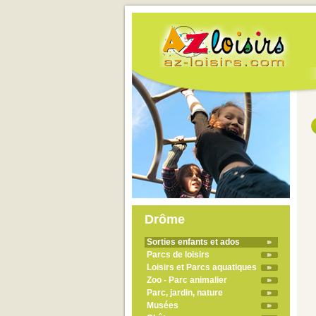
Drôme
Sorties enfants et ados
Parcs de loisirs
Loisirs et Parcs aquatiques
Zoo - Parc animalier
Parc, jardin, nature
Musées