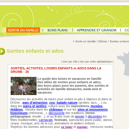
>
Sortir en famille
/ Drôme / Sorties enfant
Sorties enfants et ados
|
trier par ville
|
trier par ordre alphabétique
|
SORTIES, ACTIVITES, LOISIRS ENFANTS et ADOS DANS LA
DROME - 26
Le guide des loisirs et vacances en famille
Des idées de sorties pour enfants et ados,
des bons plans pour les parents,
des sorties et
activités en famille dimanche, week-end et
vacances.
Découvrez les activités de loisirs pour enfant et ado à Valence et dans la
Drôme :
parc d’attraction
,
zoo
,
balade nature
(grottes, lacs, ...) ou
dans les
parcs et jardins
, culture avec les
expositions,
musées
,
théâtres
,
histoire dans les
châteaux
et sur les
sites et monuments
historiques
(mémorial,...),
découverte
des traditions (
ferme
pédagogique
, moulin...), et au fil des mois de
janvier
à
décembre
les
fêtes traditionnelles,
carnavals
,
festivals
, spectacles jeune public, danse,
cirque, musique, arts de la rue, animations et ateliers enfants ...
Repérez les bonnes adresses pour
et
, retrouvez toutes
se loger
manger