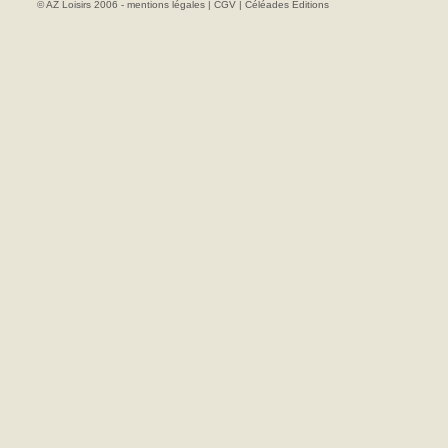
© AZ Loisirs 2006 -
mentions légales
|
CGV
|
Céléades Editions