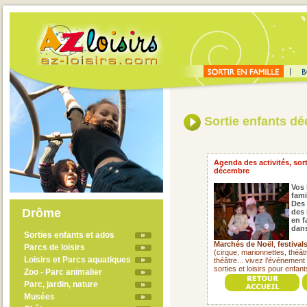
Sortie enfants d
Agenda des activités, sor
décembre
Vos 
fami
Des 
Drôme
des 
en f
dans
Sorties enfants et ados
Marchés de Noël
,
festivals
Parcs de loisirs
(cirque, marionnettes, théât
Loisirs et Parcs aquatiques
théâtre... vivez l’événemen
sorties et loisirs pour enfa
Zoo - Parc animalier
Parc, jardin, nature
Musées