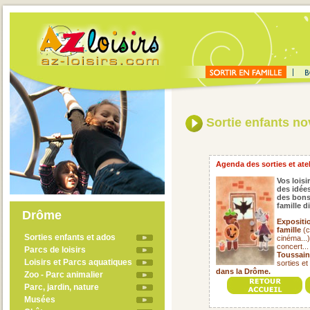
Sortie enfants n
Agenda des sorties et ate
Vos loisi
des idées
des bons
famille 
Drôme
Expositi
famille
(c
Sorties enfants et ados
cinéma...
concert..
Parcs de loisirs
Toussain
Loisirs et Parcs aquatiques
sorties et
dans la Drôme.
Zoo - Parc animalier
Parc, jardin, nature
Musées