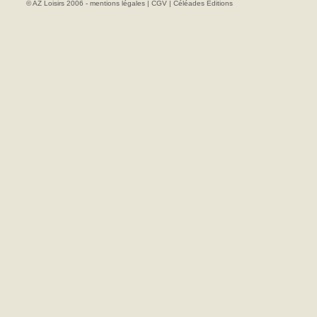
© AZ Loisirs 2006 -
mentions légales
|
CGV
|
Céléades Editions