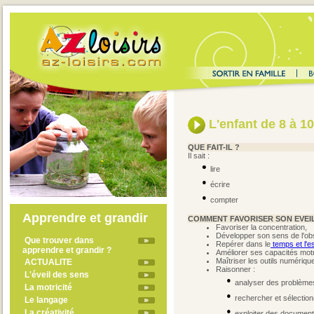
L'enfant de 8 à 1
QUE FAIT-IL ?
Il sait :
•
lire
•
écrire
•
compter
Apprendre et grandir
COMMENT FAVORISER SON EVEIL
Favoriser la concentration,
Développer son sens de l'ob
Que trouver dans
Repérer dans le
temps et l'
apprendre et grandir ?
Améliorer ses capacités motri
Maîtriser les outils numérique
ACTUALITE
Raisonner :
L'éveil des sens
•
analyser des problème
La motricité
•
rechercher et sélection
Le langage
•
La créativité
exploiter des documen