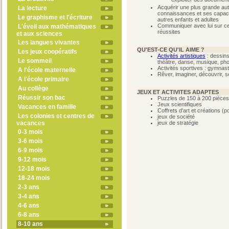
Acquérir une plus grande aut
La lecture
connaissances et ses capaci
Le graphisme et l'écriture
autres enfants et adultes
Communiquer avec lui sur ce q
L'éveil aux mathématiques
réussites
et aux sciences
Les langues vivantes
QU'EST-CE QU'IL AIME ?
Les jeux coopératifs
Activités artistiques
: dessins
Le sommeil
théâtre, danse, musique, pho
Activités sportives : gymnasti
A l'école maternelle
Rêver, imaginer, découvrir, 
A l'école primaire
Au collège
JEUX ET ACTIVITES ADAPTES
Réussir son bac
Puzzles de 150 à 200 pièces
Jeux scientifiques
Vacances en famille
Coffrets d'art et créations (po
Les colonies et centres de
jeux de société
vacances
jeux de stratégie
0-3 mois
3-6 mois
6-9 mois
9-12 mois
12-18 mois
18-24 mois
2-3 ans
3-4 ans
4-6 ans
6-8 ans
8-10 ans