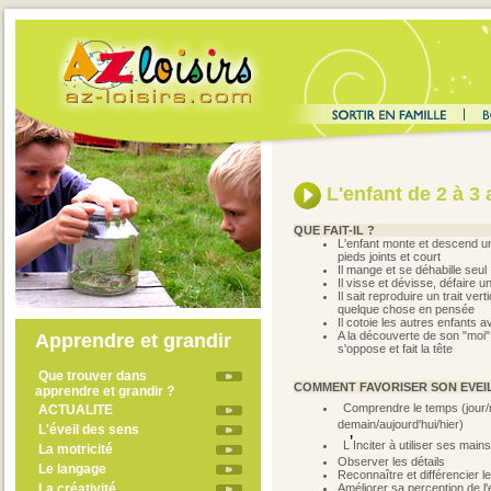
L'enfant de 2 à 3
QUE FAIT-IL ?
L'enfant monte et descend un
pieds joints et court
Il mange et se déhabille seul
Il visse et dévisse, défaire u
Il sait reproduire un trait ver
quelque chose en pensée
Il cotoie les autres enfants av
A la découverte de son "moi"
Apprendre et grandir
s'oppose et fait la tête
Que trouver dans
COMMENT FAVORISER SON EVEIL
apprendre et grandir ?
Comprendre le temps (jour/n
ACTUALITE
demain/aujourd'hui/hier)
L'éveil des sens
'
L
I
nciter à utiliser ses main
La motricité
Observer les détails
Le langage
R
econnaître et différencier l
La créativité
Améliorer sa perception de l