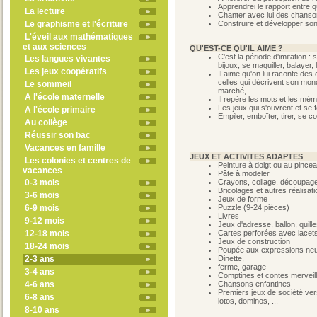
Apprendrei le rapport entre 
La lecture
Chanter avec lui des chanso
Le graphisme et l'écriture
C
onstruire et développer son
L'éveil aux mathématiques
et aux sciences
QU'EST-CE QU'IL AIME ?
C'est la période d'imitation : s
Les langues vivantes
bijoux, se maquiller, balayer, 
Les jeux coopératifs
Il aime qu'on lui raconte des
celles qui décrivent son mon
Le sommeil
marché, ...
A l'école maternelle
Il repère les mots et les mém
Les jeux qui s'ouvrent et se 
A l'école primaire
Empiler, emboîter, tirer, se 
Au collège
Réussir son bac
Vacances en famille
JEUX ET ACTIVITES ADAPTES
Les colonies et centres de
Peinture à doigt ou au pince
vacances
Pâte à modeler
0-3 mois
Crayons, collage, découpag
Bricolages et autres réalisat
3-6 mois
Jeux de forme
6-9 mois
Puzzle (9-24 pièces)
Livres
9-12 mois
Jeux d'adresse, ballon, quill
12-18 mois
Cartes perforées avec lacet
Jeux de construction
18-24 mois
Poupée aux expressions neut
2-3 ans
Dinette,
ferme, garage
3-4 ans
Comptines et contes merveil
4-6 ans
Chansons enfantines
Premiers jeux de société vers
6-8 ans
lotos, dominos, ...
8-10 ans