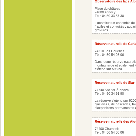
Observatoire des lacs Alp
Place du château
74000 Annecy
Tél : 04 50 33 87 30
Il constitue un ensemble de
fragiles et convoités : aqua
gravures...
Réserve naturelle de Carl
74310 Les Houches
Tél : 04 50 54 08 06
Dans cette réserve naturelle
montagnarde et également le
s'étend sur 598 ha.
Réserve naturelle de Sixt-
74740 Sixt-fer-à-cheval
Tél : 04 50 34 91 90
La réserve s'étend sur 920
glaciaiezs, de cascades, fal
d'expositions permanentes e
Réserve naturelle des Aig
74400 Chamonix
Tél : 04 50 54 08 06