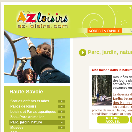
Parc, jardin, natu
Une balade dans la nature, 
Des idées de
des bons pla
activités de
vacances en
Haute-Savoie
La diversité 
jardins botan
Sorties enfants et ados
des 5 sens
Parcs de loisirs
les sentiers,
proche de vous : faune, flore
Loisirs et Parcs aquatiques
sensibiliser enfants et ados 
Zoo - Parc animalier
Parc, jardin, nature
Musées