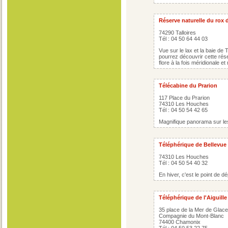
Réserve naturelle du rox 
74290 Talloires
Tél : 04 50 64 44 03
Vue sur le lax et la baie de 
pourrez découvrir cette rése
flore à la fois méridionale e
Télécabine du Prarion
117 Place du Prarion
74310 Les Houches
Tél : 04 50 54 42 65
Magnifique panorama sur les
Téléphérique de Bellevue
74310 Les Houches
Tél : 04 50 54 40 32
En hiver, c'est le point de 
Téléphérique de l'Aiguille
35 place de la Mer de Glace
Compagnie du Mont-Blanc
74400 Chamonix