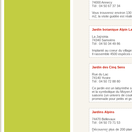
74000 Annecy
Tél : 04 50 67 37 34
Vous trouverez environ 130
m2, la visite guidée est réa
Jardin botanique Alpin La
La Jaÿsinia
74340 Samoëns
Tél : 04 50 34 49 86
Implanté au coeur du village
Il rassemble 4500 espèces de
Jardin des Cinq Sens
Rue du Lac
74140 Yvoire
Tél : 04 50 72 88 80
Ce jardin est un labyrinthe s
et la symbolique du Moyen A
saisons (un univers de coul
promenade pour petits et gr
Jardins Alpins
74470 Bellevaux
Tél : 04 50 73 71 53
Découvrez plus de 200 plan