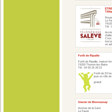
ETR
Télép
Route
Le Pa
7410
Tél :
Accéd
d'altit
C'est 
tout 
un ad
Forêt de Ripaille
Forêt de Ripaille, maison for
74200 Thonon-les-Bains
Tél : 04 50 26 28 22
Forêt de 53 ha 
joue un rôle de
gratuit
Glacier de Bionnassay
Avenue de la Gare
Le Fayet