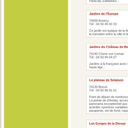
Panicula, Edelweiss...
Jardins de l'Europe
74000 Annecy
Tél : 04 50 45 00 33
Ce jardin est typique de la fi
la transition entre la ville et le
Jardins du Château de B
74140 Chens-sur-Leman
Tél : 04 50 94 04 07
Jardins à la française avec u
haute tige...
Le plateau de Solaison
74130 Brizon
Tél : 04 50 96 91 61
Point de départ de nombreu
La pointe de d'Anday, access
panorama exceptionnel aux p
activités sportives variable
parapente, ski de fond, raqu
Les Gorges de la Diosaz