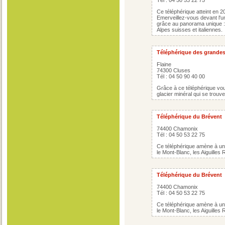
Tél : 04 50 53 22 75
Ce téléphérique atteint en 20
Emerveillez-vous devant l'u
grâce au panorama unique : l
Alpes suisses et italiennes.
Téléphérique des grandes
Flaine
74300 Cluses
Tél : 04 50 90 40 00
Grâce à ce téléphérique vou
glacier minéral qui se trouve
Téléphérique du Brévent
74400 Chamonix
Tél : 04 50 53 22 75
Ce téléphérique amène à un
le Mont-Blanc, les Aiguilles 
Téléphérique du Brévent
74400 Chamonix
Tél : 04 50 53 22 75
Ce téléphérique amène à un
le Mont-Blanc, les Aiguilles 