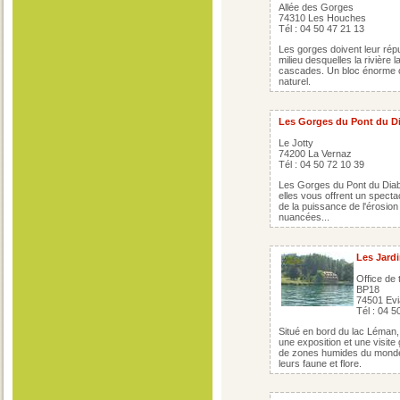
Allée des Gorges
74310 Les Houches
Tél : 04 50 47 21 13
Les gorges doivent leur rép
milieu desquelles la rivière 
cascades. Un bloc énorme co
naturel.
Les Gorges du Pont du D
Le Jotty
74200 La Vernaz
Tél : 04 50 72 10 39
Les Gorges du Pont du Diable
elles vous offrent un spect
de la puissance de l'érosion 
nuancées...
Les Jardi
Office de
BP18
74501 Evi
Tél : 04 5
Situé en bord du lac Léman,
une exposition et une visite
de zones humides du monde :
leurs faune et flore.