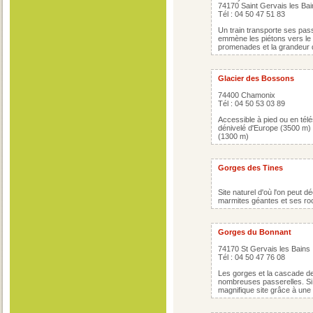
74170 Saint Gervais les Bai
Tél : 04 50 47 51 83
Un train transporte ses pas
emmène les piétons vers le 
promenades et la grandeur 
Glacier des Bossons
74400 Chamonix
Tél : 04 50 53 03 89
Accessible à pied ou en télé
dénivelé d'Europe (3500 m) e
(1300 m)
Gorges des Tines
Site naturel d'où l'on peut 
marmites géantes et ses roc
Gorges du Bonnant
74170 St Gervais les Bains
Tél : 04 50 47 76 08
Les gorges et la cascade de
nombreuses passerelles. Si
magnifique site grâce à une 