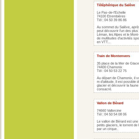
Téléphérique du Salève
Le Pas-de-l'Echelle
74100 Etrembières
Tél : 04 50 39 86 86
Au sommet du Salève, après
peut découvrir l'un des pl
Léman, les Alpes et le Mont-
de multitudes d'activités s
en VTT...
Train de Montenvers
35 place de la Mer de Glace
74400 Chamonix
Tél : 04 50 53 22 75
Au départ de Chamonix, il v
m d'altitude. Il est possible d
glacier et découvrir la faune
consacré.
Vallon de Bérard
74660 Vallorcine
Tél : 04 50 54 08 06
Le vallon de Bérard est une
petits glaciers, le torrent d
par un cirque.