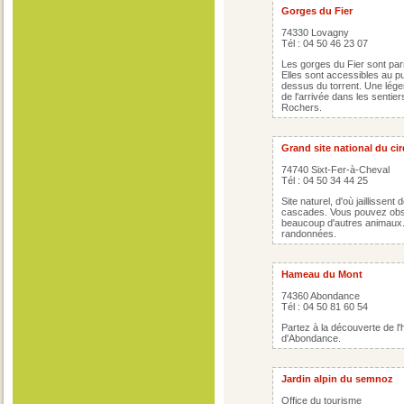
Gorges du Fier
74330 Lovagny
Tél : 04 50 46 23 07
Les gorges du Fier sont par
Elles sont accessibles au p
dessus du torrent. Une légen
de l'arrivée dans les sentie
Rochers.
Grand site national du cir
74740 Sixt-Fer-à-Cheval
Tél : 04 50 34 44 25
Site naturel, d'où jaillissen
cascades. Vous pouvez obse
beaucoup d'autres animaux.
randonnées.
Hameau du Mont
74360 Abondance
Tél : 04 50 81 60 54
Partez à la découverte de l'h
d'Abondance.
Jardin alpin du semnoz
Office du tourisme