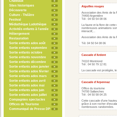
Châteaux
Sites historiques
Aiguilles rouges
Découverte
Association des Amis de la
Culture - Théâtre
74400 Argentière
Tél : 04 50 54 08 06
Festival
Médiathèque Ludothèque
La faune et la flore de cett
nombreuses animations sont 
Activités enfants à l'année
interactif,...
Hébergement
Association des Amis de la
Restauration
Sortie enfants ados août
Tél. 04 50 54 08 06
Sortie enfants septembre
Sortie enfants octobre
Cascade d'Ardent
Sortie enfants novembre
74110 Montriond
Sortie enfants décembre
Tél : 04 50 79 12 81
Sortie enfants ados janvier
La cascade est protégée, le 
Sortie enfants ados février
Sortie enfants ados mars
Sortie enfants ados avril
Cascade d'Arpennaz
Sortie enfants ados mai
Office du tourisme
Sortie enfants ados juin
74700 Sallanches
Sortie enfants ados juillet
Tél : 04 50 58 04 25
Compagnies spectacles
Cette cascade d'une hauteu
grâce à son rocher d'escalade
Offices de Tourisme
nombreuses randonnées.
Communiqué de Presse DP