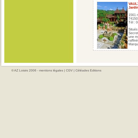
VAUL
Jardi
1561 r
74150
Tél : 
Situés
Secret
une mo
raffin
Marqu
© AZ Loisirs 2006 -
mentions légales
|
CGV
|
Céléades Editions