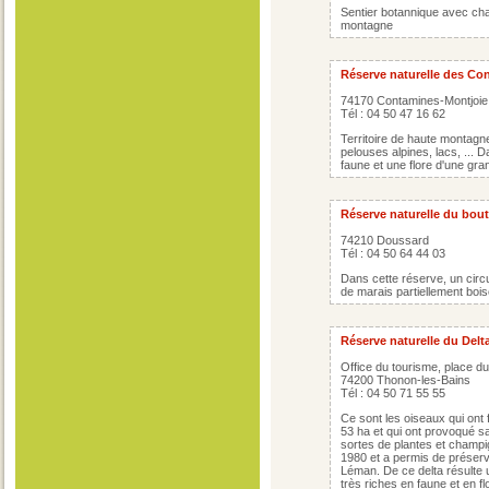
Sentier botannique avec chal
montagne
Réserve naturelle des Co
74170 Contamines-Montjoie
Tél : 04 50 47 16 62
Territoire de haute montagn
pelouses alpines, lacs, ... 
faune et une flore d'une gra
Réserve naturelle du bout
74210 Doussard
Tél : 04 50 64 44 03
Dans cette réserve, un circu
de marais partiellement boi
Réserve naturelle du Delt
Office du tourisme, place d
74200 Thonon-les-Bains
Tél : 04 50 71 55 55
Ce sont les oiseaux qui ont f
53 ha et qui ont provoqué sa
sortes de plantes et champi
1980 et a permis de préserve
Léman. De ce delta résulte u
très riches en faune et en fl