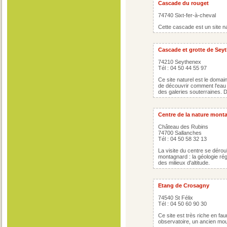
Cascade du rouget
74740 Sixt-fer-à-cheval
Cette cascade est un site n
Cascade et grotte de Sey
74210 Seythenex
Tél : 04 50 44 55 97
Ce site naturel est le domai
de découvrir comment l'eau
des galeries souterraines. D
Centre de la nature mont
Château des Rubins
74700 Sallanches
Tél : 04 50 58 32 13
La visite du centre se dérou
montagnard : la géologie régio
des milieux d'altitude.
Etang de Crosagny
74540 St Félix
Tél : 04 50 60 90 30
Ce site est très riche en fa
observatoire, un ancien mou