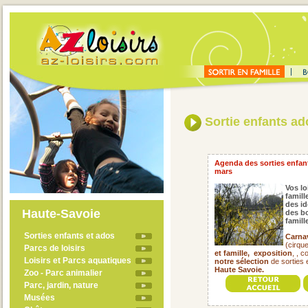
Sortie enfants a
Agenda des sorties enfant
mars
Vos lo
famill
des id
Haute-Savoie
des bo
famil
Sorties enfants et ados
Carna
(cirqu
Parcs de loisirs
et famille,
exposition
, , 
Loisirs et Parcs aquatiques
notre sélection
de sorties 
Haute Savoie.
Zoo - Parc animalier
Parc, jardin, nature
Musées