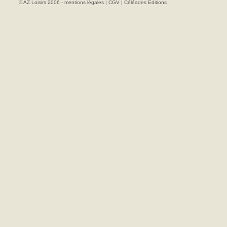
© AZ Loisirs 2006 -
mentions légales
|
CGV
|
Céléades Editions