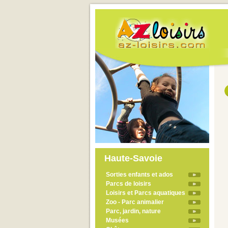
Haute-Savoie
Sorties enfants et ados
Parcs de loisirs
Loisirs et Parcs aquatiques
Zoo - Parc animalier
Parc, jardin, nature
Musées