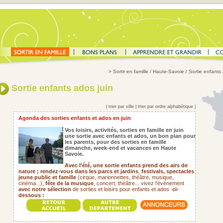
>
Sortir en famille
/ Haute-Savoie / Sortie enfants 
Sortie enfants ados juin
|
trier par ville
|
trier par ordre alphabétique
|
Agenda des sorties enfants et ados en juin
Vos loisirs, activités, sorties en famille en juin
une sortie avec enfants et ados, un bon plan pour
les parents, pour des sorties en famille
dimanche, week-end et vacances en Haute
Savoie.
Avec l’été, une sortie enfants prend des airs de
nature ; rendez-vous dans les parcs et jardins
,
festivals,
spectacles
jeune public et famille
(cirque, marionnettes, théâtre, musique,
cinéma...),
fête de la musique
, concert, théâtre... vivez l’événement
avec notre sélection
de sorties et loisirs pour enfants et ados
ci-
dessous :