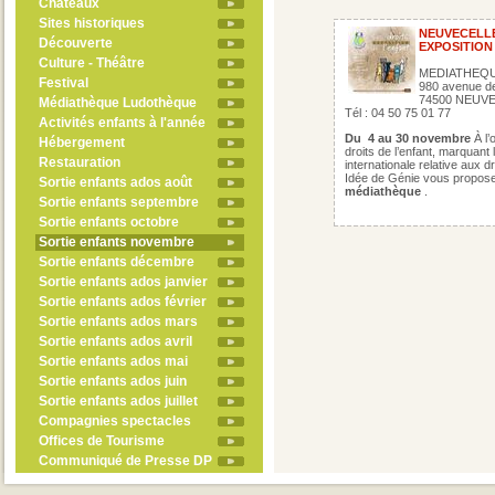
Châteaux
Sites historiques
NEUVECELL
Découverte
EXPOSITION
Culture - Théâtre
MEDIATHEQ
Festival
980 avenue de 
74500 NEUV
Médiathèque Ludothèque
Tél : 04 50 75 01 77
Activités enfants à l'année
Du
4 au 30 novembre
À l
Hébergement
droits de l’enfant, marquant 
Restauration
internationale relative aux 
Idée de Génie vous propos
Sortie enfants ados août
médiathèque
.
Sortie enfants septembre
Sortie enfants octobre
Sortie enfants novembre
Sortie enfants décembre
Sortie enfants ados janvier
Sortie enfants ados février
Sortie enfants ados mars
Sortie enfants ados avril
Sortie enfants ados mai
Sortie enfants ados juin
Sortie enfants ados juillet
Compagnies spectacles
Offices de Tourisme
Communiqué de Presse DP