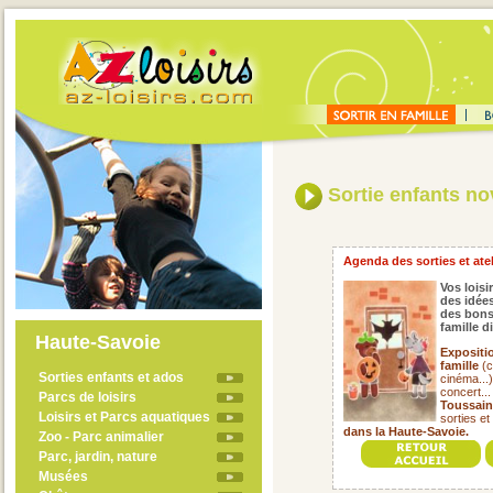
Sortie enfants n
Agenda des sorties et ate
Vos loisi
des idées
des bons
famille 
Haute-Savoie
Expositi
famille
(c
Sorties enfants et ados
cinéma...
concert..
Parcs de loisirs
Toussain
Loisirs et Parcs aquatiques
sorties et
dans la Haute-Savoie.
Zoo - Parc animalier
Parc, jardin, nature
Musées