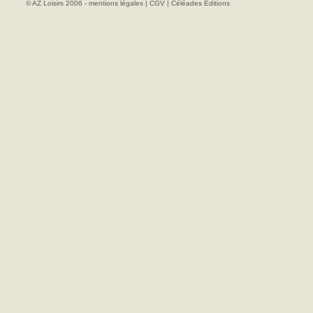
© AZ Loisirs 2006 -
mentions légales
|
CGV
|
Céléades Editions