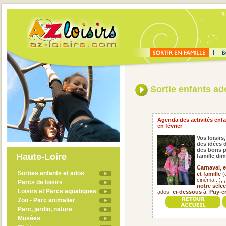
Sortie enfants ado
Agenda des activités enfan
en février
Vos loisirs,
des idées d
des bons p
Haute-Loire
famille di
Carnaval
,
e
Sorties enfants et ados
et famille
(c
cinéma...), 
Parcs de loisirs
notre séle
Loisirs et Parcs aquatiques
ados
ci-dessous à Puy-en
Zoo - Parc animalier
Parc, jardin, nature
Musées