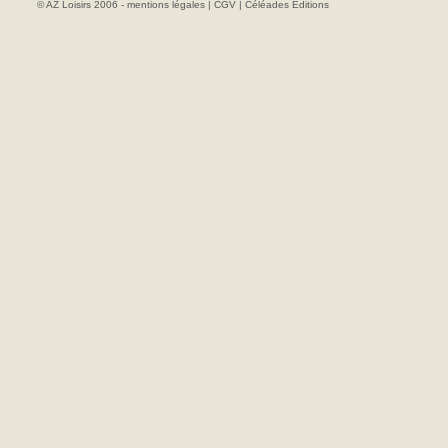
© AZ Loisirs 2006 -
mentions légales
|
CGV
|
Céléades Editions