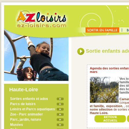
Sortie enfants a
Agenda des sorties enfant
mars
Vos lo
famill
des id
Haute-Loire
des bo
famil
Sorties enfants et ados
Carna
(cirqu
Parcs de loisirs
et famille,
exposition
, , 
Loisirs et Parcs aquatiques
notre sélection
de sorties 
Haute Loire.
Zoo - Parc animalier
Parc, jardin, nature
Musées