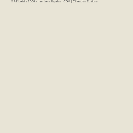
© AZ Loisirs 2006 -
mentions légales
|
CGV
|
Céléades Editions