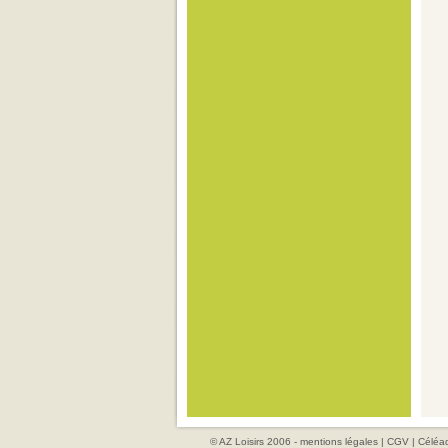
© AZ Loisirs 2006 -
mentions légales
|
CGV
|
Céléad