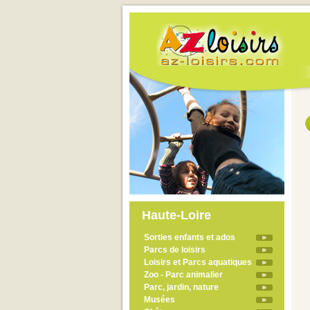
Haute-Loire
Sorties enfants et ados
Parcs de loisirs
Loisirs et Parcs aquatiques
Zoo - Parc animalier
Parc, jardin, nature
Musées