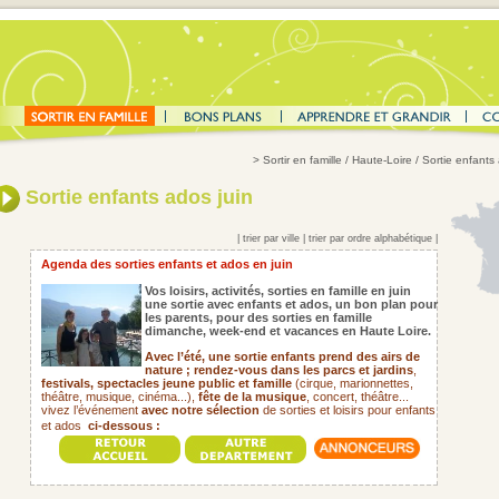
>
Sortir en famille
/ Haute-Loire / Sortie enfants
Sortie enfants ados juin
|
trier par ville
|
trier par ordre alphabétique
|
Agenda des sorties enfants et ados en juin
Vos loisirs, activités, sorties en famille en juin
une sortie avec enfants et ados, un bon plan pour
les parents, pour des sorties en famille
dimanche, week-end et vacances en Haute Loire.
Avec l’été, une sortie enfants prend des airs de
nature ; rendez-vous dans les parcs et jardins
,
festivals,
spectacles jeune public et famille
(cirque, marionnettes,
théâtre, musique, cinéma...),
fête de la musique
, concert, théâtre...
vivez l’événement
avec notre sélection
de sorties et loisirs pour enfants
et ados
ci-dessous :