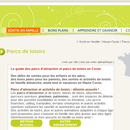
>
Sortir en famille
/ Haute-Corse / Parcs 
Parcs de loisirs
|
trier par ville
|
trier par ordre alphabétique
|
Le guide des parcs d'attraction et parcs de loisirs en Corse
Des idées de sorties pour les enfants et les ados,
des bons plans pour les parents,
des sorties et activités de loisirs
en famille dimanche, week-end et vacances en Haute Corse.
Parcs d’attraction et activités de loisirs : détente assurée !
Les
parcs d’attraction
et de loisirs, bases de loisirs, labyrinthes,
parcours aventure,
piscines
,
patinoires
... sont des espaces de détente
pour des journées inoubliables et riches en émotions. Les accro-
branches, rafting, trampoline, terrains omnisports et autres activités
sportives séduisent les sportifs et aventuriers par leur diversité.
Des activités de loisirs, jeux et autres animations adaptées à chaque âge
sont proposées pour s’amuser en famille des plus jeunes aux plus âgés.
Divertissements et rires assurés en famille ou entre amis !