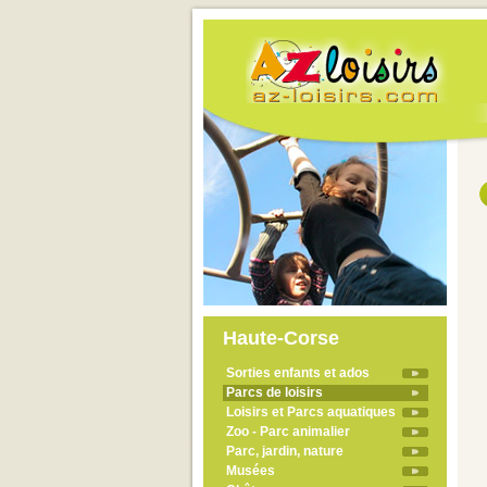
Haute-Corse
Sorties enfants et ados
Parcs de loisirs
Loisirs et Parcs aquatiques
Zoo - Parc animalier
Parc, jardin, nature
Musées