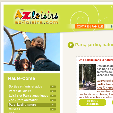
Parc, jardin, natu
Une balade dans la nature, 
Des idées de
des bons pla
activités de
vacances en
Haute-Corse
La diversité 
jardins botan
Sorties enfants et ados
des 5 sens
Parcs de loisirs
les sentiers,
proche de vous : faune, flore
Loisirs et Parcs aquatiques
sensibiliser enfants et ados 
Zoo - Parc animalier
Parc, jardin, nature
Musées