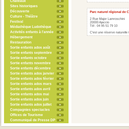
Châteaux
Sites historiques
Découverte
Parc naturel régional de 
Culture - Théâtre
2 Rue Major Lamroschini
Festival
20000 Ajaccio
Tél : 04 95 51 79 10
Médiathèque Ludothèque
Activités enfants à l'année
C'est une réserve naturelle 
Hébergement
Restauration
Sortie enfants ados août
Sortie enfants septembre
Sortie enfants octobre
Sortie enfants novembre
Sortie enfants décembre
Sortie enfants ados janvier
Sortie enfants ados février
Sortie enfants ados mars
Sortie enfants ados avril
Sortie enfants ados mai
Sortie enfants ados juin
Sortie enfants ados juillet
Compagnies spectacles
Offices de Tourisme
Communiqué de Presse DP