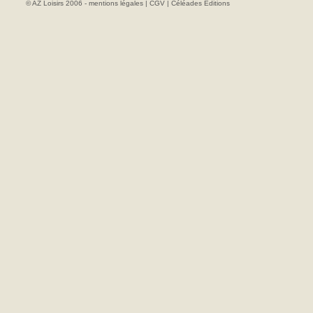
© AZ Loisirs 2006 -
mentions légales
|
CGV
|
Céléades Editions