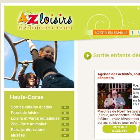
Sortie enfants d
Agenda des activités, sor
décembre
Vos 
fami
Des 
Haute-Corse
des 
en f
en C
Sorties enfants et ados
Marchés de Noël
,
festivals
Parcs de loisirs
(cirque, marionnettes, théât
Loisirs et Parcs aquatiques
théâtre... vivez l’événemen
sorties et loisirs pour enfa
Zoo - Parc animalier
Parc, jardin, nature
Musées