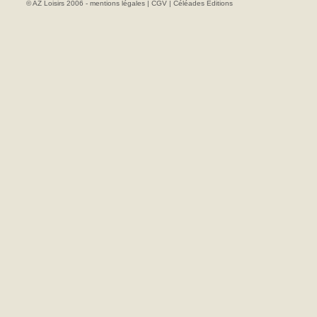
© AZ Loisirs 2006 -
mentions légales
|
CGV
|
Céléades Editions