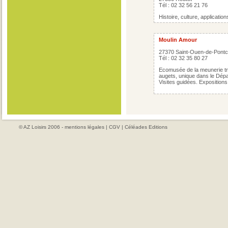
Tél : 02 32 56 21 76
Histoire, culture, application
Moulin Amour
27370 Saint-Ouen-de-Pontc
Tél : 02 32 35 80 27
Ecomusée de la meunerie tra
augets, unique dans le Dépa
Visites guidées. Expositions
© AZ Loisirs 2006 -
mentions légales
|
CGV
|
Céléades Editions