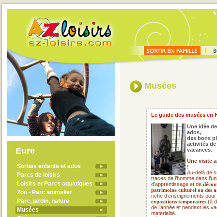
Musées
Le guide des musées en 
Une idée de
ados,
des bons pl
activités d
Eure
vacances.
Une visite 
Sorties enfants et ados
!
Au-delà de s
Parcs de loisirs
traces de l’homme dans l’uni
Loisirs et Parcs aquatiques
d’apprentissage et de
découv
patrimoine culturel ou des a
Zoo - Parc animalier
riche d’enseignements pour
Parc, jardin, nature
(à d
expositions temporaires
de l’année et pendant les va
Musées
matérialité.