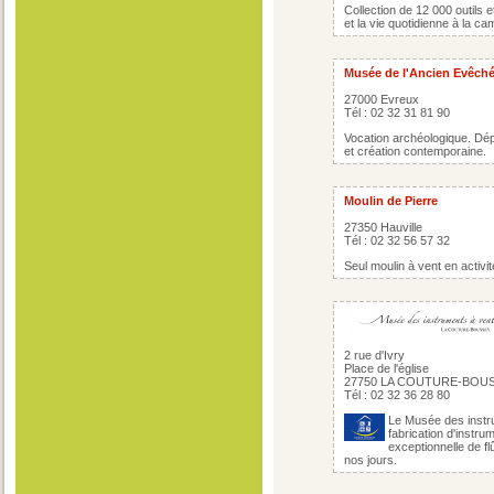
Collection de 12 000 outils et
et la vie quotidienne à la ca
Musée de l'Ancien Evêch
27000 Evreux
Tél : 02 32 31 81 90
Vocation archéologique. Dép
et création contemporaine.
Moulin de Pierre
27350 Hauville
Tél : 02 32 56 57 32
Seul moulin à vent en activit
2 rue d'Ivry
Place de l'église
27750 LA COUTURE-BOU
Tél : 02 32 36 28 80
Le Musée des instru
fabrication d'instr
exceptionnelle de fl
nos jours.