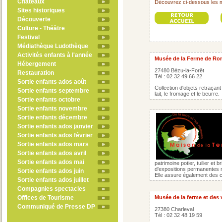
Châteaux
Découvrez ci-dessous les m
Sites historiques
Découverte
Culture - Théâtre
Festival
Médiathèque Ludothèque
Activités enfants à l'année
Musée de la Ferme de R
Hébergement
27480 Bézu-la-Forêt
Restauration
Tél : 02 32 49 66 22
Sortie enfants ados août
Collection d'objets retraça
Sortie enfants septembre
lait, le fromage et le beurre.
Sortie enfants octobre
Sortie enfants novembre
Sortie enfants décembre
Sortie enfants ados janvier
Sortie enfants ados février
Sortie enfants ados mars
Sortie enfants ados avril
Sortie enfants ados mai
patrimoine potier, tuilier et
d'expositions permanentes 
Sortie enfants ados juin
Elle assure également des c
Sortie enfants ados juillet
Compagnies spectacles
Offices de Tourisme
Musée de la ferme et des 
Communiqué de Presse DP
27380 Charleval
Tél : 02 32 48 19 59