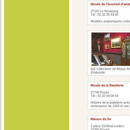
Musée de l'écorché d'ana
27110 Le Neubourg
Tél : 02 32 35 93 95
Modèles anatomiques créés
des collections de Beaux-Art
d'industrie.
Musée de la Batellerie
27740 Poses
Tél : 02 32 59 08 44
Histoire de la battelerie av
remorqueur de 1928 et une 
Maison du lin
2 place Général Leclerc
27350 Routot