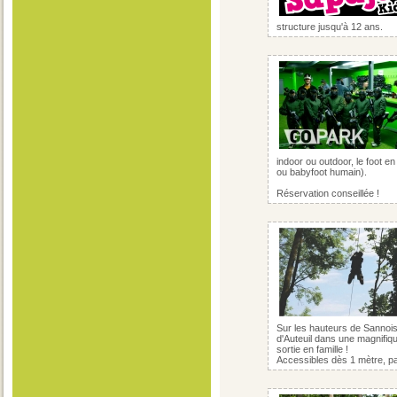
structure jusqu'à 12 ans.
indoor ou outdoor, le foot en
ou babyfoot humain).
Réservation conseillée !
Sur les hauteurs de Sannois,
d'Auteuil dans une magnifiq
sortie en famille !
Accessibles dès 1 mètre, pa