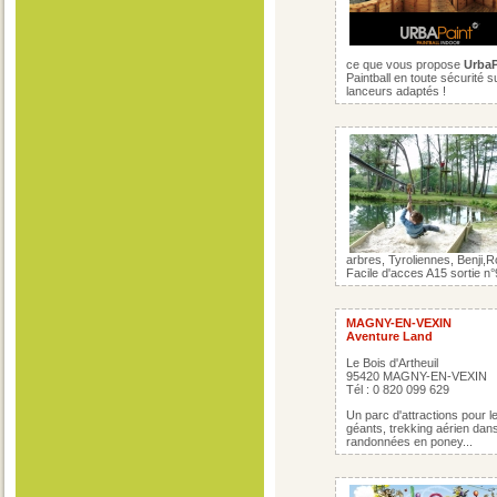
ce que vous propose
Urba
Paintball en toute sécurité s
lanceurs adaptés !
arbres, Tyroliennes, Benji,Ro
Facile d'acces A15 sortie n°
MAGNY-EN-VEXIN
Aventure Land
Le Bois d'Artheuil
95420 MAGNY-EN-VEXIN
Tél : 0 820 099 629
Un parc d'attractions pour le
géants, trekking aérien dan
randonnées en poney...