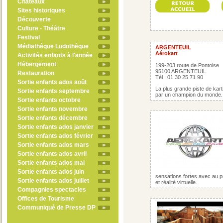
Châteaux
Sites historiques
Découverte
Culture - Théâtre
Festival
Médiathèque Ludothèque
ARGENTEUIL
Aérokart
Activités enfants à l'année
Hébergement
199-203 route de Pontoise
95100 ARGENTEUIL
Restauration
Tél : 01 30 25 71 90
Sortie enfants ados août
La plus grande piste de kart
Sortie enfants septembre
par un champion du monde. 
Sortie enfants octobre
Sortie enfants novembre
Sortie enfants décembre
Sortie enfants ados janvier
Sortie enfants ados février
Sortie enfants ados mars
Sortie enfants ados avril
Sortie enfants ados mai
Sortie enfants ados juin
sensations fortes avec au p
Sortie enfants ados juillet
et réalité virtuelle.
Compagnies spectacles
Offices de Tourisme
Communiqué de Presse DP