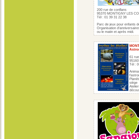
200 rue de conflans
95370 MONTIGNY LES C
Tél : 01 39 31 22 38
Parc de jeux pour enfants de
Organisation d'anniversaires
ou le matin et après midi.
MON
Astro
61 ru
9516
Tél : 
Animat
l'astr
Planét
siège
Atelie
découv