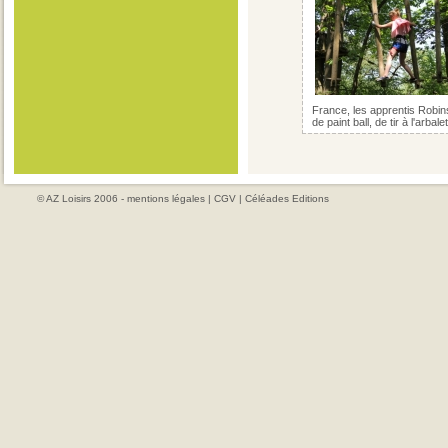
France, les apprentis Robins
de paint ball, de tir à l'arbal
© AZ Loisirs 2006 -
mentions légales
|
CGV
|
Céléades Editions