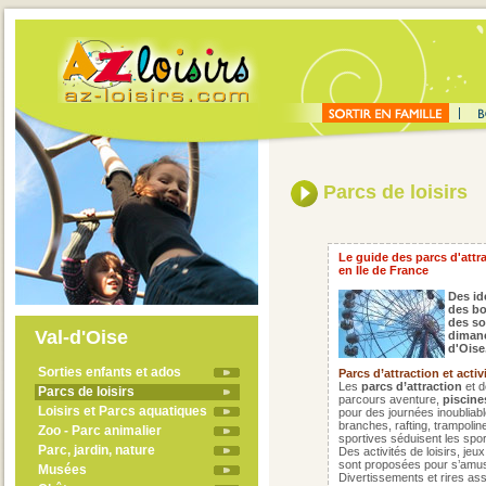
Parcs de loisirs
Le guide des parcs d'attra
en Ile de France
Des id
des bo
des sor
Val-d'Oise
dimanc
d'Oise
Sorties enfants et ados
Parcs d’attraction et activ
Les
parcs d’attraction
et d
Parcs de loisirs
parcours aventure,
piscine
Loisirs et Parcs aquatiques
pour des journées inoubliab
branches, rafting, trampoline
Zoo - Parc animalier
sportives séduisent les sport
Parc, jardin, nature
Des activités de loisirs, je
sont proposées pour s’amuse
Musées
Divertissements et rires ass