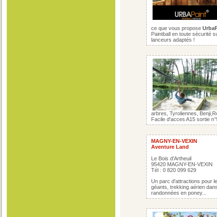
ce que vous propose
Urba
Paintball en toute sécurité s
lanceurs adaptés !
arbres, Tyroliennes, Benji,Ro
Facile d'acces A15 sortie n°
MAGNY-EN-VEXIN
Aventure Land
Le Bois d'Artheuil
95420 MAGNY-EN-VEXIN
Tél : 0 820 099 629
Un parc d'attractions pour le
géants, trekking aérien dan
randonnées en poney...