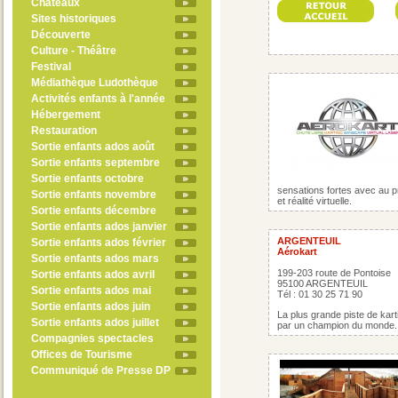
Châteaux
Sites historiques
Découverte
Culture - Théâtre
Festival
Médiathèque Ludothèque
Activités enfants à l'année
Hébergement
Restauration
Sortie enfants ados août
Sortie enfants septembre
Sortie enfants octobre
sensations fortes avec au p
Sortie enfants novembre
et réalité virtuelle.
Sortie enfants décembre
Sortie enfants ados janvier
ARGENTEUIL
Sortie enfants ados février
Aérokart
Sortie enfants ados mars
199-203 route de Pontoise
Sortie enfants ados avril
95100 ARGENTEUIL
Sortie enfants ados mai
Tél : 01 30 25 71 90
Sortie enfants ados juin
La plus grande piste de kart
Sortie enfants ados juillet
par un champion du monde. 
Compagnies spectacles
Offices de Tourisme
Communiqué de Presse DP