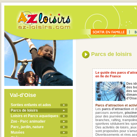
Parcs de loisirs
Le guide des parcs d'attra
en Ile de France
Des id
des bo
des sor
Val-d'Oise
dimanc
d'Oise
Sorties enfants et ados
Parcs d’attraction et activ
Les
parcs d’attraction
et d
Parcs de loisirs
parcours aventure,
piscine
Loisirs et Parcs aquatiques
pour des journées inoubliab
branches, rafting, trampoline
Zoo - Parc animalier
sportives séduisent les sport
Parc, jardin, nature
Des activités de loisirs, je
sont proposées pour s’amuse
Musées
Divertissements et rires ass