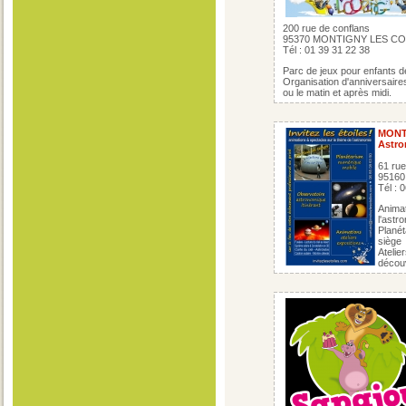
200 rue de conflans
95370 MONTIGNY LES C
Tél : 01 39 31 22 38
Parc de jeux pour enfants de
Organisation d'anniversaires
ou le matin et après midi.
MON
Astro
61 ru
9516
Tél : 
Animat
l'astr
Planét
siège
Atelie
découv