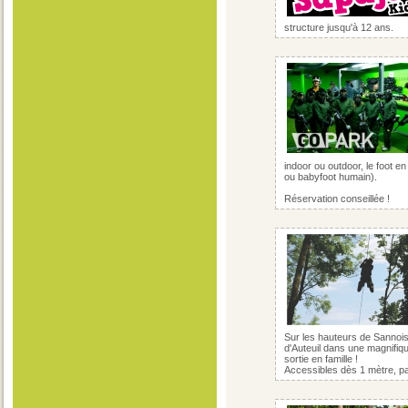
structure jusqu'à 12 ans.
indoor ou outdoor, le foot en
ou babyfoot humain).
Réservation conseillée !
Sur les hauteurs de Sannois,
d'Auteuil dans une magnifiq
sortie en famille !
Accessibles dès 1 mètre, pa