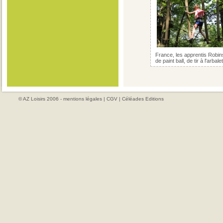
France, les apprentis Robins
de paint ball, de tir à l'arbal
© AZ Loisirs 2006 -
mentions légales
|
CGV
|
Céléades Editions