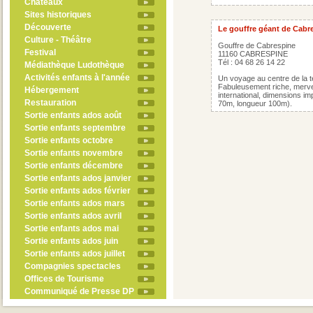
Châteaux
Sites historiques
Découverte
Le gouffre géant de Cabr
Culture - Théâtre
Gouffre de Cabrespine
Festival
11160 CABRESPINE
Tél : 04 68 26 14 22
Médiathèque Ludothèque
Activités enfants à l'année
Un voyage au centre de la te
Fabuleusement riche, mervei
Hébergement
international, dimensions i
Restauration
70m, longueur 100m).
Sortie enfants ados août
Sortie enfants septembre
Sortie enfants octobre
Sortie enfants novembre
Sortie enfants décembre
Sortie enfants ados janvier
Sortie enfants ados février
Sortie enfants ados mars
Sortie enfants ados avril
Sortie enfants ados mai
Sortie enfants ados juin
Sortie enfants ados juillet
Compagnies spectacles
Offices de Tourisme
Communiqué de Presse DP