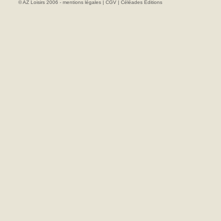
© AZ Loisirs 2006 -
mentions légales
|
CGV
|
Céléades Editions