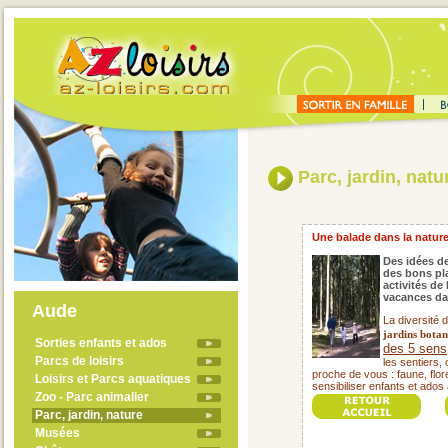
Parc, jardin, natu
Une balade dans la nature, 
Des idées de
des bons pla
activités de
vacances da
Aude
La diversité 
jardins botan
Sorties enfants et ados
des 5 sens
Parcs de loisirs
les sentiers,
proche de vous : faune, flore
Loisirs et Parcs aquatiques
sensibiliser enfants et ados 
Zoo - Parc animalier
Parc, jardin, nature
Musées