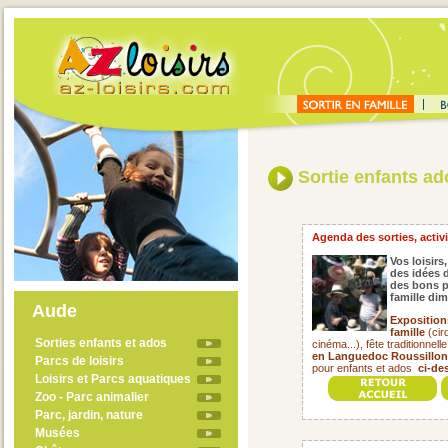
Sortie enfants ado
Agenda des sorties, activit
Vos loisirs,
des idées d
des bons p
famille di
Aude
Exposition
famille
(cir
Sorties enfants et ados
cinéma...), fête traditionnell
en Languedoc Roussillon 
Parcs de loisirs
pour enfants et ados
ci-de
Loisirs et Parcs aquatiques
Zoo - Parc animalier
Parc, jardin, nature
Musées