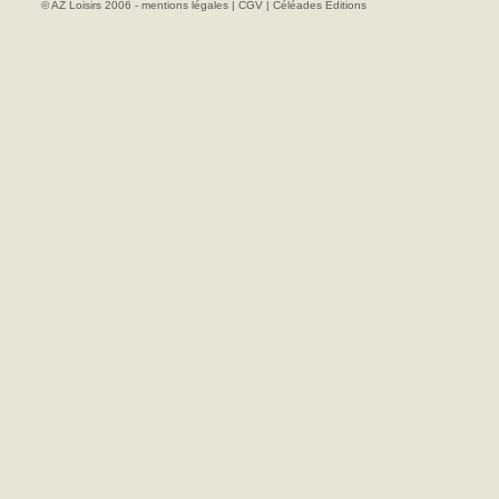
© AZ Loisirs 2006 -
mentions légales
|
CGV
|
Céléades Editions