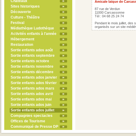
Châteaux
Amicale laïque de Carca
Sites historiques
87 rue de Verdun
Découverte
11000 Carcassonne
Tél : 04 68 25 24 74
Culture - Théâtre
Festival
Pendant le mois juillet, des s
organisés sur un site médié
Médiathèque Ludothèque
Activités enfants à l'année
Hébergement
Restauration
Sortie enfants ados août
Sortie enfants septembre
Sortie enfants octobre
Sortie enfants novembre
Sortie enfants décembre
Sortie enfants ados janvier
Sortie enfants ados février
Sortie enfants ados mars
Sortie enfants ados avril
Sortie enfants ados mai
Sortie enfants ados juin
Sortie enfants ados juillet
Compagnies spectacles
Offices de Tourisme
Communiqué de Presse DP