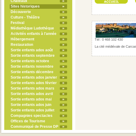
Châteaux
Sites historiques
Découverte
Culture - Théâtre
Festival
Médiathèque Ludothèque
Activités enfants à l'année
Hébergement
Tél : 0 468 102 430
Restauration
La cité médiévale de Carcass
Sortie enfants ados août
Sortie enfants septembre
Sortie enfants octobre
Sortie enfants novembre
Sortie enfants décembre
Sortie enfants ados janvier
Sortie enfants ados février
Sortie enfants ados mars
Sortie enfants ados avril
Sortie enfants ados mai
Sortie enfants ados juin
Sortie enfants ados juillet
Compagnies spectacles
Offices de Tourisme
Communiqué de Presse DP