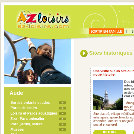
Sites historiques
Une visite sur un site ou
notre histoire
Des id
ados,
des bo
Aude
activi
end et
Sorties enfants et ados
Témoig
notre h
Parcs de loisirs
découv
Loisirs et Parcs aquatiques
Site classé, village médiéva
artistiques, qu’architectura
Zoo - Parc animalier
d’années, ces lieux ont jou
Parc, jardin, nature
social et culturel.
Musées