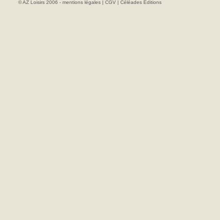
© AZ Loisirs 2006 -
mentions légales
|
CGV
|
Céléades Editions